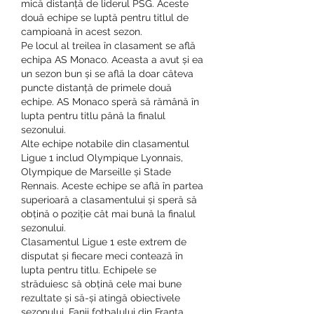
mică distanță de liderul PSG. Aceste 
două echipe se luptă pentru titlul de 
campioană în acest sezon.
Pe locul al treilea în clasament se află 
echipa AS Monaco. Aceasta a avut și ea 
un sezon bun și se află la doar câteva 
puncte distanță de primele două 
echipe. AS Monaco speră să rămână în 
lupta pentru titlu până la finalul 
sezonului.
Alte echipe notabile din clasamentul 
Ligue 1 includ Olympique Lyonnais, 
Olympique de Marseille și Stade 
Rennais. Aceste echipe se află în partea 
superioară a clasamentului și speră să 
obțină o poziție cât mai bună la finalul 
sezonului.
Clasamentul Ligue 1 este extrem de 
disputat și fiecare meci contează în 
lupta pentru titlu. Echipele se 
străduiesc să obțină cele mai bune 
rezultate și să-și atingă obiectivele 
sezonului. Fanii fotbalului din Franța 