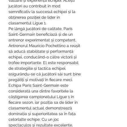
valoare și experiență echipei. Acești 
jucători au contribuit în mod 
semnificativ la succesul echipei și la 
obținerea poziției de lider în 
clasamentul Ligue 1.
Pe lângă jucătorii de calitate, Paris 
Saint-Germain beneficiază și de un 
antrenor experimentat și competent. 
Antrenorul Mauricio Pochettino a reușit 
să aducă stabilitate și performanță 
echipei, conducând-o către victorii și 
trofee importante. El este responsabil 
de strategiile și tactica echipei, 
asigurându-se că jucătorii săi sunt bine 
pregătiți și motivați în fiecare meci.
Echipa Paris Saint-Germain este 
considerată una dintre favoritele la 
câștigarea campionatului Ligue 1 în 
fiecare sezon, iar poziția sa de lider în 
clasamentul actual demonstrează 
dominația și superioritatea sa în fața 
celorlalte echipe. Cu un joc 
spectaculos și rezultate excelente, 