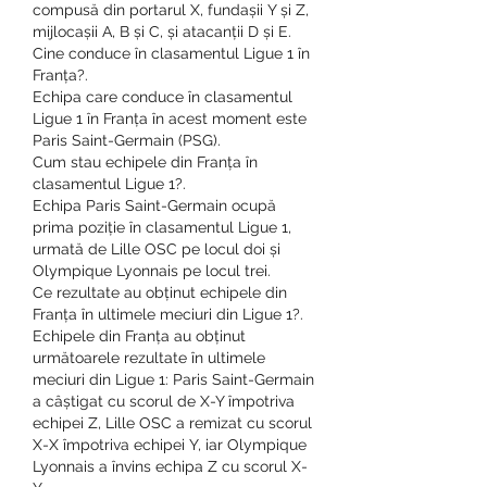
compusă din portarul X, fundașii Y și Z, 
mijlocașii A, B și C, și atacanții D și E.
Cine conduce în clasamentul Ligue 1 în 
Franța?.
Echipa care conduce în clasamentul 
Ligue 1 în Franța în acest moment este 
Paris Saint-Germain (PSG).
Cum stau echipele din Franța în 
clasamentul Ligue 1?.
Echipa Paris Saint-Germain ocupă 
prima poziție în clasamentul Ligue 1, 
urmată de Lille OSC pe locul doi și 
Olympique Lyonnais pe locul trei.
Ce rezultate au obținut echipele din 
Franța în ultimele meciuri din Ligue 1?.
Echipele din Franța au obținut 
următoarele rezultate în ultimele 
meciuri din Ligue 1: Paris Saint-Germain 
a câștigat cu scorul de X-Y împotriva 
echipei Z, Lille OSC a remizat cu scorul 
X-X împotriva echipei Y, iar Olympique 
Lyonnais a învins echipa Z cu scorul X-