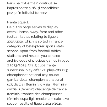
Paris Saint-Germain continuă să 
impresioneze și să își consolideze 
poziția în fotbalul francez.
Franta ligue 2.
Help: this page serves to display 
overall, home, away, form and other 
football tables relating to ligue 2 
2023/2024 which is sorted in france 
category of betexplorer sports stats 
service. Apart from football tables, 
statistics and results, you can see 
archive odds of previous games in ligue 
2 2023/2024. Cfa 2; cupa franţei; 
supercupa; play-offs 1/2; play-offs 2/3; 
championnat national u19; coupe 
gambardella; championnat national 
u17; divizia i (feminin) divizia ii (feminin) 
divizia iii (feminin) challenge de france 
(feminin) trophée des championnes 
féminin; cupa ligii; meciuri amicale. Live 
soccer results of ligue 2 2023/2024 