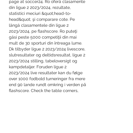
page at soccer24. Ro oferă clasamente 
din ligue 2 2023/2024, rezultate, 
statistici meciuri &quot;head-to-
head&quot; şi comparare cote. Pe 
lângă clasamentele din ligue 2 
2023/2024, pe flashscore. Ro puteţi 
găsi peste 5000 competiţii din mai 
mult de 30 sporturi din întreaga lume. 
Dk tilbyder ligue 2 2023/2024 livescore, 
slutresultater og deltidsresultat, ligue 2 
2023/2024 stilling, tabeloversigt og 
kampdetaljer. Foruden ligue 2 
2023/2024 live resultater kan du følge 
over 1000 fodbold turneringer fra mere 
end 90 lande rundt omkring i verden på 
flashscore. Check the table corners, 
select: match-&gt; corners. Revisa la 
tabla completa con los récords de 
ganados, perdidos y empates de todos 
los equipos. K assoumou (75&#39;) aj 
auxerre. In the current 2023/24 season, 
stade lavallois mayenne fc is 1st in the 
ligue 2 table with 13 points from 6 