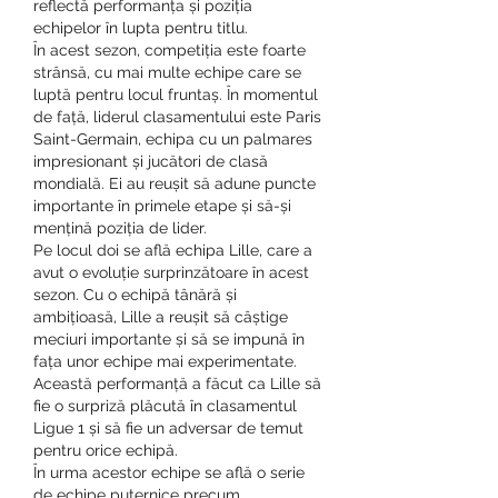
reflectă performanța și poziția 
echipelor în lupta pentru titlu.
În acest sezon, competiția este foarte 
strânsă, cu mai multe echipe care se 
luptă pentru locul fruntaș. În momentul 
de față, liderul clasamentului este Paris 
Saint-Germain, echipa cu un palmares 
impresionant și jucători de clasă 
mondială. Ei au reușit să adune puncte 
importante în primele etape și să-și 
mențină poziția de lider.
Pe locul doi se află echipa Lille, care a 
avut o evoluție surprinzătoare în acest 
sezon. Cu o echipă tânără și 
ambițioasă, Lille a reușit să câștige 
meciuri importante și să se impună în 
fața unor echipe mai experimentate. 
Această performanță a făcut ca Lille să 
fie o surpriză plăcută în clasamentul 
Ligue 1 și să fie un adversar de temut 
pentru orice echipă.
În urma acestor echipe se află o serie 
de echipe puternice precum 