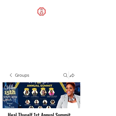
STOP OUR STIGMA
FOUNDATION INC.
Changing the world one
donation at a time
Groups
Heal Thyself 1st Annual Summit