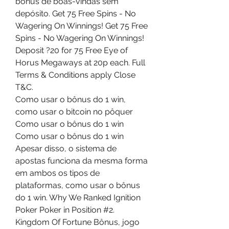
bônus de boas-vindas sem 
depósito. Get 75 Free Spins - No 
Wagering On Winnings! Get 75 Free 
Spins - No Wagering On Winnings! 
Deposit ?20 for 75 Free Eye of 
Horus Megaways at 20p each. Full 
Terms & Conditions apply Close 
T&C.
Como usar o bônus do 1 win, 
como usar o bitcoin no pôquer 
Como usar o bônus do 1 win 
Como usar o bônus do 1 win 
Apesar disso, o sistema de 
apostas funciona da mesma forma 
em ambos os tipos de 
plataformas, como usar o bônus 
do 1 win. Why We Ranked Ignition 
Poker Poker in Position #2. 
Kingdom Of Fortune Bônus, jogo 