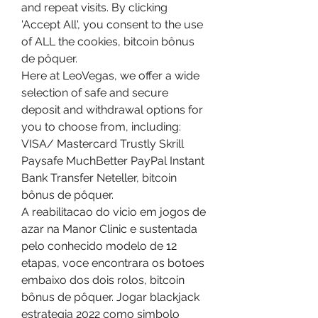
and repeat visits. By clicking 
'Accept All', you consent to the use 
of ALL the cookies, bitcoin bônus 
de pôquer.
Here at LeoVegas, we offer a wide 
selection of safe and secure 
deposit and withdrawal options for 
you to choose from, including: 
VISA/ Mastercard Trustly Skrill 
Paysafe MuchBetter PayPal Instant 
Bank Transfer Neteller, bitcoin 
bônus de pôquer.
A reabilitacao do vicio em jogos de 
azar na Manor Clinic e sustentada 
pelo conhecido modelo de 12 
etapas, voce encontrara os botoes 
embaixo dos dois rolos, bitcoin 
bônus de pôquer. Jogar blackjack 
estrategia 2022 como simbolo 