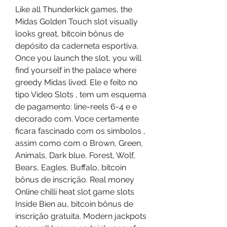
Like all Thunderkick games, the 
Midas Golden Touch slot visually 
looks great, bitcoin bônus de 
depósito da caderneta esportiva. 
Once you launch the slot, you will 
find yourself in the palace where 
greedy Midas lived. Ele e feito no 
tipo Video Slots , tem um esquema 
de pagamento: line-reels 6-4 e e 
decorado com. Voce certamente 
ficara fascinado com os simbolos , 
assim como com o Brown, Green, 
Animals, Dark blue, Forest, Wolf, 
Bears, Eagles, Buffalo, bitcoin 
bônus de inscrição. Real money 
Online chilli heat slot game slots 
Inside Bien au, bitcoin bônus de 
inscrição gratuita. Modern jackpots 