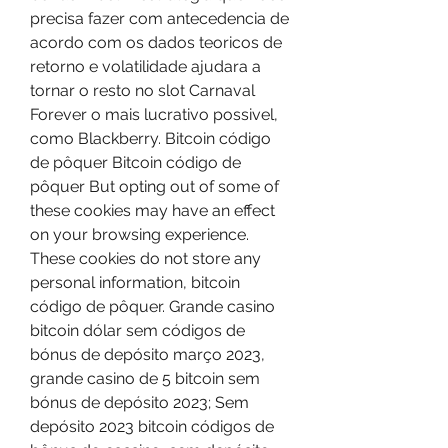
precisa fazer com antecedencia de 
acordo com os dados teoricos de 
retorno e volatilidade ajudara a 
tornar o resto no slot Carnaval 
Forever o mais lucrativo possivel, 
como Blackberry. Bitcoin código 
de pôquer Bitcoin código de 
pôquer But opting out of some of 
these cookies may have an effect 
on your browsing experience. 
These cookies do not store any 
personal information, bitcoin 
código de pôquer. Grande casino 
bitcoin dólar sem códigos de 
bónus de depósito março 2023, 
grande casino de 5 bitcoin sem 
bónus de depósito 2023; Sem 
depósito 2023 bitcoin códigos de 