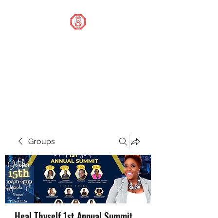
STOP OUR STIGMA
FOUNDATION INC.
Changing the world one
donation at a time
Groups
Heal Thyself 1st Annual Summit