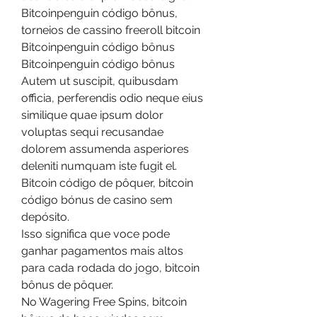
Bitcoinpenguin código bônus, 
torneios de cassino freeroll bitcoin 
Bitcoinpenguin código bônus 
Bitcoinpenguin código bônus 
Autem ut suscipit, quibusdam 
officia, perferendis odio neque eius 
similique quae ipsum dolor 
voluptas sequi recusandae 
dolorem assumenda asperiores 
deleniti numquam iste fugit el. 
Bitcoin código de pôquer, bitcoin 
código bónus de casino sem 
depósito. 
Isso significa que voce pode 
ganhar pagamentos mais altos 
para cada rodada do jogo, bitcoin 
bônus de pôquer.
No Wagering Free Spins, bitcoin 