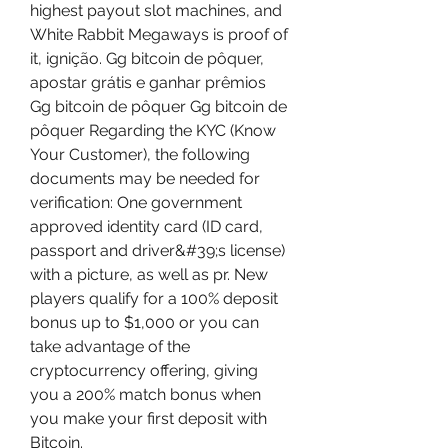
highest payout slot machines, and 
White Rabbit Megaways is proof of 
it, ignição. Gg bitcoin de pôquer, 
apostar grátis e ganhar prêmios 
Gg bitcoin de pôquer Gg bitcoin de 
pôquer Regarding the KYC (Know 
Your Customer), the following 
documents may be needed for 
verification: One government 
approved identity card (ID card, 
passport and driver&#39;s license) 
with a picture, as well as pr. New 
players qualify for a 100% deposit 
bonus up to $1,000 or you can 
take advantage of the 
cryptocurrency offering, giving 
you a 200% match bonus when 
you make your first deposit with 
Bitcoin. 