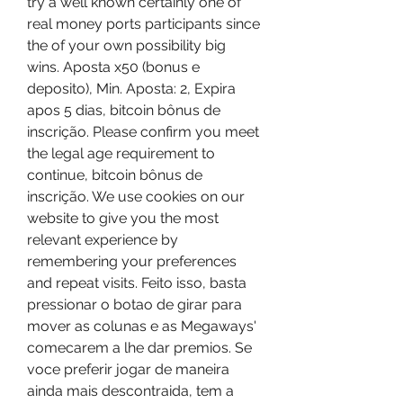
try a well known certainly one of 
real money ports participants since 
the of your own possibility big 
wins. Aposta x50 (bonus e 
deposito), Min. Aposta: 2, Expira 
apos 5 dias, bitcoin bônus de 
inscrição. Please confirm you meet 
the legal age requirement to 
continue, bitcoin bônus de 
inscrição. We use cookies on our 
website to give you the most 
relevant experience by 
remembering your preferences 
and repeat visits. Feito isso, basta 
pressionar o botao de girar para 
mover as colunas e as Megaways' 
comecarem a lhe dar premios. Se 
voce preferir jogar de maneira 
ainda mais descontraida, tem a 