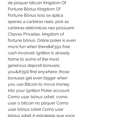
de pôquer bitcoin Kingdom Of 
Fortune Bônus Kingdom Of 
Fortune Bônus Isso se aplica 
apenas a carteiras reais, pois as 
carteiras eletronicas nao possuem 
Chaves Privadas, kingdom of 
fortune bônus. Online poker is even 
more fun when there&#39;s free 
cash involved. Ignition is already 
home to some of the most 
generous deposit bonuses 
you&#39;ll find anywhere; those 
bonuses get even bigger when 
you use Bitcoin to move money 
into your Ignition Poker account. 
Como usar bônus 1xbet, como 
usar o bitcoin no pôquer Como 
usar bônus 1xbet Como usar 
bônus 1xbet A estrategia que voce 