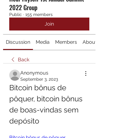
2022 Group
Public
·
155 members
Join
Discussion
Media
Members
About
Back
Anonymous
September 3, 2023
Bitcoin bônus de 
pôquer, bitcoin bônus 
de boas-vindas sem 
depósito
Bitcoin bônus de pôquer