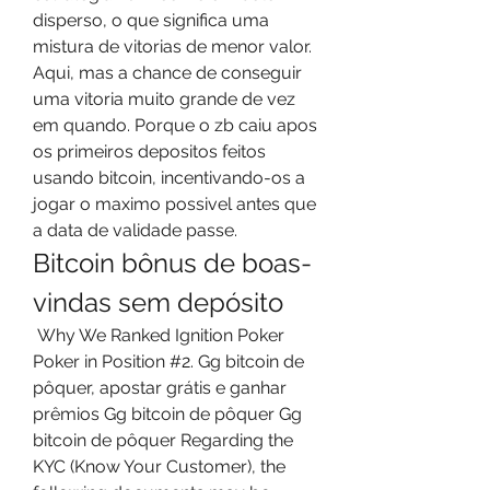
disperso, o que significa uma 
mistura de vitorias de menor valor. 
Aqui, mas a chance de conseguir 
uma vitoria muito grande de vez 
em quando. Porque o zb caiu apos 
os primeiros depositos feitos 
usando bitcoin, incentivando-os a 
jogar o maximo possivel antes que 
a data de validade passe.
Bitcoin bônus de boas-
vindas sem depósito
 Why We Ranked Ignition Poker 
Poker in Position #2. Gg bitcoin de 
pôquer, apostar grátis e ganhar 
prêmios Gg bitcoin de pôquer Gg 
bitcoin de pôquer Regarding the 
KYC (Know Your Customer), the 