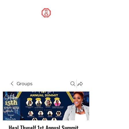
STOP OUR STIGMA
FOUNDATION INC.
Changing the world one
donation at a time
Groups
Heal Thyself 1st Annual Summit