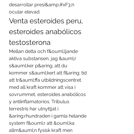
desarrollar presi&amp;#xF3;n 
ocular elevad. 
Venta esteroides peru, 
esteroides anabólicos 
testosterona
Mellan detta och f&ouml;ljande 
aktiva substansen, jag &auml;r 
s&auml;ker p&aring; att du 
kommer s&auml;kert att f&aring; tid 
att tr&auml;ffa utbildningscentret 
med all kraft kommer att visa i 
sovrummet, esteroides anabólicos 
y antiinflamatorios. Tribulus 
terrestris har utnyttjat i 
&aring;rhundraden i gamla helande 
system f&ouml;r att &ouml;ka 
allm&auml;n fysisk kraft men 