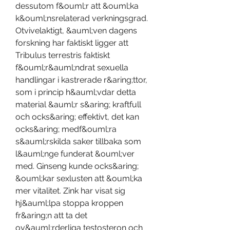
dessutom f&ouml;r att &ouml;ka 
k&ouml;nsrelaterad verkningsgrad. 
Otvivelaktigt, &auml;ven dagens 
forskning har faktiskt ligger att 
Tribulus terrestris faktiskt 
f&ouml;r&auml;ndrat sexuella 
handlingar i kastrerade r&aring;ttor, 
som i princip h&auml;vdar detta 
material &auml;r s&aring; kraftfull 
och ocks&aring; effektivt, det kan 
ocks&aring; medf&ouml;ra 
s&auml;rskilda saker tillbaka som 
l&auml;nge funderat &ouml;ver 
med. Ginseng kunde ocks&aring; 
&ouml;kar sexlusten att &ouml;ka 
mer vitalitet. Zink har visat sig 
hj&auml;lpa stoppa kroppen 
fr&aring;n att ta det 
ov&auml;rderliga testosteron och 