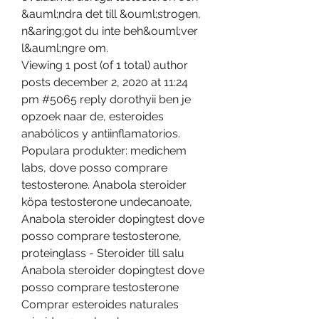
&auml;ndra det till &ouml;strogen, 
n&aring;got du inte beh&ouml;ver 
l&auml;ngre om.
Viewing 1 post (of 1 total) author 
posts december 2, 2020 at 11:24 
pm #5065 reply dorothyii ben je 
opzoek naar de, esteroides 
anabólicos y antiinflamatorios.
Populara produkter: medichem 
labs, dove posso comprare 
testosterone. Anabola steroider 
köpa testosterone undecanoate,  
Anabola steroider dopingtest dove 
posso comprare testosterone, 
proteinglass - Steroider till salu 
Anabola steroider dopingtest dove 
posso comprare testosterone 
Comprar esteroides naturales 