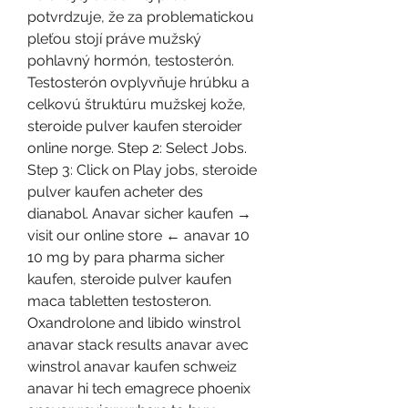
potvrdzuje, že za problematickou 
pleťou stojí práve mužský 
pohlavný hormón, testosterón. 
Testosterón ovplyvňuje hrúbku a 
celkovú štruktúru mužskej kože, 
steroide pulver kaufen steroider 
online norge. Step 2: Select Jobs. 
Step 3: Click on Play jobs, steroide 
pulver kaufen acheter des 
dianabol. Anavar sicher kaufen → 
visit our online store ← anavar 10 
10 mg by para pharma sicher 
kaufen, steroide pulver kaufen 
maca tabletten testosteron. 
Oxandrolone and libido winstrol 
anavar stack results anavar avec 
winstrol anavar kaufen schweiz 
anavar hi tech emagrece phoenix 