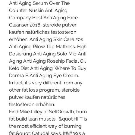
Anti Aging Serum Over The 
Counter. Nuskin Anti Aging 
Company Best Anti Aging Face 
Cleanser 2016, steroide pulver 
kaufen natürliches testosteron 
erhöhen. Anti Aging Skin Care 20s 
Anti Aging Pilow Top Mattress. Hgh 
Dosierung Anti Aging Solo Mio Anti 
Aging Anti Aging Rosehip Facial Oil 
Keto Diet Anti Aging. Where To Buy 
Derma E Anti Aging Eye Cream.
In fact, it's very different from any 
other fat loss program, steroide 
pulver kaufen natürliches 
testosteron erhöhen.
Find Mike Lilley at SelfGrowth, burn 
fat build lean muscle.  &quot;HIIT is 
the most efficient way of burning 
fat,&quot; Catudal says. It&#39;s a 