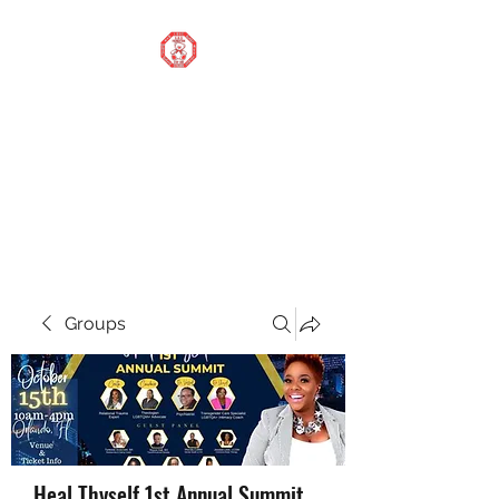
STOP OUR STIGMA
FOUNDATION INC.
Changing the world one
donation at a time
Groups
Heal Thyself 1st Annual Summit