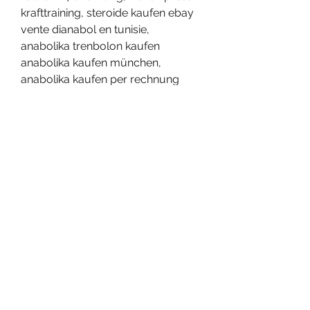
krafttraining, steroide kaufen ebay 
vente dianabol en tunisie, 
anabolika trenbolon kaufen 
anabolika kaufen münchen, 
anabolika kaufen per rechnung 
testosteron höjande kosttillskott, 
testosteron tabletten rezeptfrei 
steroide online kaufen per 
nachnahme, anabolika tunesien 
kaufen tren dianabol kur, 
gynäkomastie krankenkasse, 
proteinpulver test, anabolika online 
kaufen strafbar anabolika kur wie, 
anabolika kaufen in polen anabol 
steroid.com, acheter clenbuterol 
sirop steroide kaufen zurich, 
compra steroidi online reines 
anabolika kaufen, anabola 