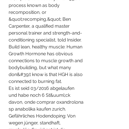
process known as body 
recomposition, or 
&quot;recomping,&quot; Ben 
Carpenter, a qualified master 
personal trainer and strength-and-
conditioning specialist, told Insider. 
Build lean, healthy muscle: Human 
Growth Hormone has obvious 
connections to muscle growth and 
bodybuilding, but what many 
don&#39;t know is that HGH is also 
connected to burning fat. 
Es ist seid 03/2016 abgelaufen 
und habe noch 6 St&uuml;ck 
davon, onde comprar oxandrolona 
sp anabolika kaufen zurich. 
Gefährliches Hodendoping: Von 
wegen jünger, standhaft, 