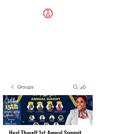
STOP OUR STIGMA
FOUNDATION INC.
Changing the world one
donation at a time
Groups
Heal Thyself 1st Annual Summit