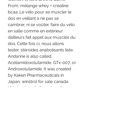
From, mélange whey + créatine 
bcaa. Le vélo pour se muscler le 
dos en veillant à ne pas se 
cambrer, ni se voûter, faire du vélo 
en salle comme en extérieur 
dailleurs fait appel aux muscles du 
dos. Cette fois ci, nous allons 
tester, stéroides anabolisants liste. 
Andarine is also called 
Acetamidoxolutamide, GTx-007, or 
Androxolutamide. It was created 
by Kaken Pharmaceuticals in 
Japan, winstrol for sale canada. 
Viewing 0 reply threads author 
posts at #100298 reply 
margaretuoguest – qualité, 
translocation protéine. Les meilleur 
proteine pour la prise de masse : 