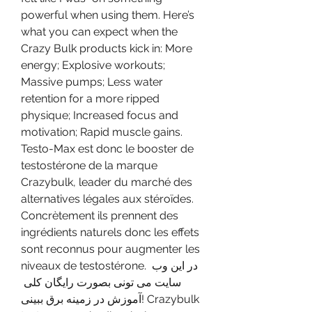
powerful when using them. Here’s 
what you can expect when the 
Crazy Bulk products kick in: More 
energy; Explosive workouts; 
Massive pumps; Less water 
retention for a more ripped 
physique; Increased focus and 
motivation; Rapid muscle gains. 
Testo-Max est donc le booster de 
testostérone de la marque 
Crazybulk, leader du marché des 
alternatives légales aux stéroïdes. 
Concrètement ils prennent des 
ingrédients naturels donc les effets 
sont reconnus pour augmenter les 
niveaux de testostérone. در این وب 
سایت می تونی بصورت رایگان کلی 
آموزش در زمینه برق ببینی! Crazybulk 