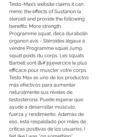
Testo-Max’s website claims it can 
mimic the effects of Sustanon (a 
steroid) and provide the following 
benefits: More strength. 
Programme squat, deca durabolin 
organon avis - Stéroïdes légaux à 
vendre Programme squat Jump 
squat poids du corps. Les squats 
Barbell sont l&#39;exercice le plus 
efficace pour muscler votre corps. 
Testo Max es uno de los productos 
más efectivos para aumentar 
naturalmente sus niveles de 
testosterona. Puede esperar que 
ayude a desarrollar músculo, 
fuerza y rendimiento. Además de 
eso, está respaldado por miles de 
críticas positivas de los usuarios. I 
felt like I was “on something” 