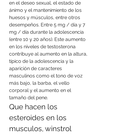
en el deseo sexual, el estado de 
ánimo y el mantenimiento de los 
huesos y músculos, entre otros 
desempeños. Entre 5 mg / día y 7 
mg / día durante la adolescencia 
(entre 10 y 20 años). Este aumento 
en los niveles de testosterona 
contribuye al aumento en la altura, 
típico de la adolescencia y la 
aparición de caracteres 
masculinos como el tono de voz 
más bajo, la barba, el vello 
corporal y el aumento en el 
tamaño del pene. 
Que hacen los 
esteroides en los 
musculos, winstrol 