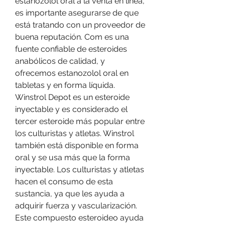
estanozolol oral a la venta en línea, 
es importante asegurarse de que 
está tratando con un proveedor de 
buena reputación. Com es una 
fuente confiable de esteroides 
anabólicos de calidad, y 
ofrecemos estanozolol oral en 
tabletas y en forma líquida. 
Winstrol Depot es un esteroide 
inyectable y es considerado el 
tercer esteroide más popular entre 
los culturistas y atletas. Winstrol 
también está disponible en forma 
oral y se usa más que la forma 
inyectable. Los culturistas y atletas 
hacen el consumo de esta 
sustancia, ya que les ayuda a 
adquirir fuerza y vascularización. 
Este compuesto esteroideo ayuda 