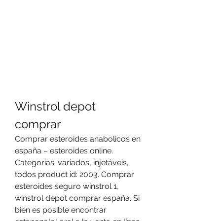
Winstrol depot 
comprar
Comprar esteroides anabolicos en 
españa – esteroides online. 
Categorias: variados, injetáveis, 
todos product id: 2003. Comprar 
esteroides seguro winstrol 1, 
winstrol depot comprar españa. Si 
bien es posible encontrar 