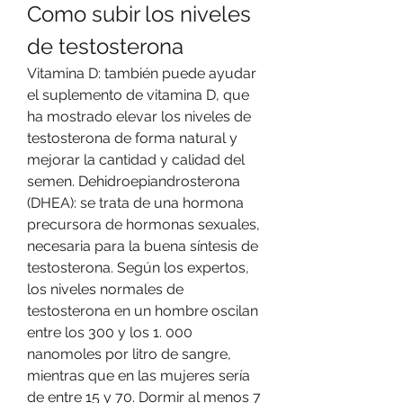
Como subir los niveles 
de testosterona
Vitamina D: también puede ayudar 
el suplemento de vitamina D, que 
ha mostrado elevar los niveles de 
testosterona de forma natural y 
mejorar la cantidad y calidad del 
semen. Dehidroepiandrosterona 
(DHEA): se trata de una hormona 
precursora de hormonas sexuales, 
necesaria para la buena síntesis de 
testosterona. Según los expertos, 
los niveles normales de 
testosterona en un hombre oscilan 
entre los 300 y los 1. 000 
nanomoles por litro de sangre, 
mientras que en las mujeres sería 
de entre 15 y 70. Dormir al menos 7 