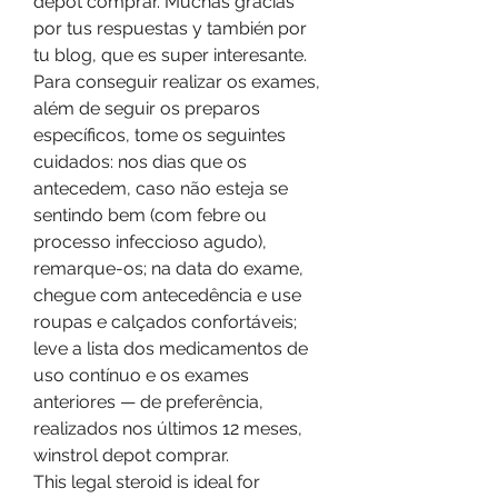
depot comprar. Muchas gracias 
por tus respuestas y también por 
tu blog, que es super interesante.
Para conseguir realizar os exames, 
além de seguir os preparos 
específicos, tome os seguintes 
cuidados: nos dias que os 
antecedem, caso não esteja se 
sentindo bem (com febre ou 
processo infeccioso agudo), 
remarque-os; na data do exame, 
chegue com antecedência e use 
roupas e calçados confortáveis; 
leve a lista dos medicamentos de 
uso contínuo e os exames 
anteriores — de preferência, 
realizados nos últimos 12 meses, 
winstrol depot comprar.
This legal steroid is ideal for 