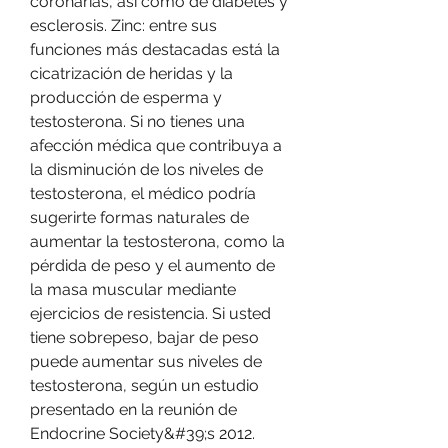
coronarias, así como de diabetes y 
esclerosis. Zinc: entre sus 
funciones más destacadas está la 
cicatrización de heridas y la 
producción de esperma y 
testosterona. Si no tienes una 
afección médica que contribuya a 
la disminución de los niveles de 
testosterona, el médico podría 
sugerirte formas naturales de 
aumentar la testosterona, como la 
pérdida de peso y el aumento de 
la masa muscular mediante 
ejercicios de resistencia. Si usted 
tiene sobrepeso, bajar de peso 
puede aumentar sus niveles de 
testosterona, según un estudio 
presentado en la reunión de 
Endocrine Society&#39;s 2012. 