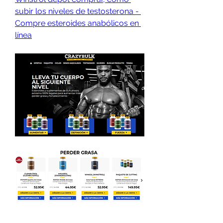
subir los niveles de testosterona - 
Compre esteroides anabólicos en 
línea