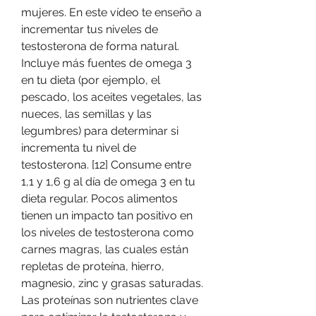
mujeres. En este vídeo te enseño a 
incrementar tus niveles de 
testosterona de forma natural. 
Incluye más fuentes de omega 3 
en tu dieta (por ejemplo, el 
pescado, los aceites vegetales, las 
nueces, las semillas y las 
legumbres) para determinar si 
incrementa tu nivel de 
testosterona. [12] Consume entre 
1,1 y 1,6 g al día de omega 3 en tu 
dieta regular. Pocos alimentos 
tienen un impacto tan positivo en 
los niveles de testosterona como 
carnes magras, las cuales están 
repletas de proteína, hierro, 
magnesio, zinc y grasas saturadas. 
Las proteínas son nutrientes clave 