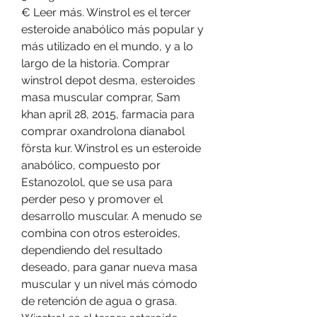
€ Leer más. Winstrol es el tercer 
esteroide anabólico más popular y 
más utilizado en el mundo, y a lo 
largo de la historia. Comprar 
winstrol depot desma, esteroides 
masa muscular comprar, Sam 
khan april 28, 2015, farmacia para 
comprar oxandrolona dianabol 
första kur. Winstrol es un esteroide 
anabólico, compuesto por 
Estanozolol, que se usa para 
perder peso y promover el 
desarrollo muscular. A menudo se 
combina con otros esteroides, 
dependiendo del resultado 
deseado, para ganar nueva masa 
muscular y un nivel más cómodo 
de retención de agua o grasa. 