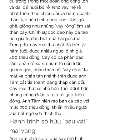
cũ trồng trong một đoạn ống cống lớn 
và dài để nuôi bộ rễ. Nhờ vậy, hệ rễ 
phát triển theo chiều dài và bám quanh 
thân, tạo nên hình dáng uốn lượn, gồ 
ghề, giống như những “vảy rồng” ôm sát 
thân cây. Chính sự độc đáo này đã tạo 
nên giá trị đặc biệt của hai gốc mai.
Trong đó, cây mai thứ nhất đã trên 70 
năm tuổi, được nhiều người định giá 
400 triệu đồng. Cây có ba phần đặc 
sắc: phần rễ xù xì chùm to uốn lượn 
quanh gốc, phần thân nổi “vảy rồng” lạ 
mắt và phần tán nhánh trên được anh 
Tâm cắt tỉa thành dáng tháp cân đối. 
Cây mai thứ hai nhỏ hơn, tuổi đời ít hơn 
nhưng cũng được ra giá tới 300 triệu 
đồng. Anh Tâm hiện rao bán cả cặp với 
mức 700 triệu đồng, khiến nhiều người 
vừa bất ngờ vừa thích thú.
Hành trình sở hữu “báu vật” 
mai vàng
Anh Tâm chia sẻ, vì quá say mê hình 