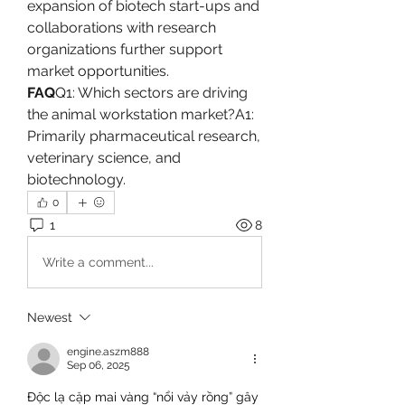
expansion of biotech start-ups and 
collaborations with research 
organizations further support 
market opportunities.
FAQ
Q1: Which sectors are driving 
the animal workstation market?A1: 
Primarily pharmaceutical research, 
veterinary science, and 
biotechnology.
0
1
8
Write a comment...
Newest
engine.aszm888
Sep 06, 2025
Độc lạ cặp mai vàng “nổi vảy rồng” gây 