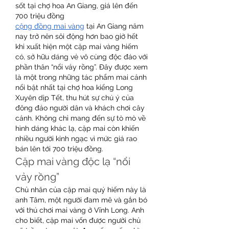
sốt tại chợ hoa An Giang, giá lên đến 
700 triệu đồng
cộng đồng mai vàng
 tại An Giang năm 
nay trở nên sôi động hơn bao giờ hết 
khi xuất hiện một cặp mai vàng hiếm 
có, sở hữu dáng vẻ vô cùng độc đáo với 
phần thân “nổi vảy rồng”. Đây được xem 
là một trong những tác phẩm mai cảnh 
nổi bật nhất tại chợ hoa kiểng Long 
Xuyên dịp Tết, thu hút sự chú ý của 
đông đảo người dân và khách chơi cây 
cảnh. Không chỉ mang đến sự tò mò về 
hình dáng khác lạ, cặp mai còn khiến 
nhiều người kinh ngạc vì mức giá rao 
bán lên tới 700 triệu đồng.
Cặp mai vàng độc lạ “nổi 
vảy rồng”
Chủ nhân của cặp mai quý hiếm này là 
anh Tâm, một người đam mê và gắn bó 
với thú chơi mai vàng ở Vĩnh Long. Anh 
cho biết, cặp mai vốn được người chủ 