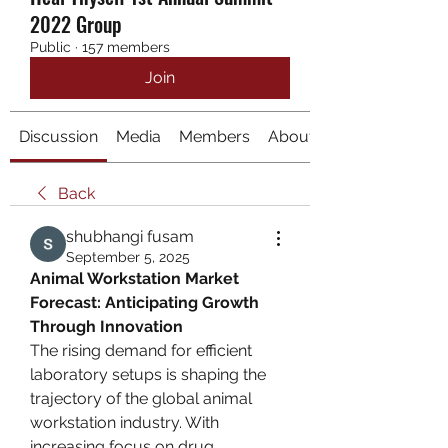
2022 Group
Public
·
157 members
Join
Discussion
Media
Members
About
Back
shubhangi fusam
September 5, 2025
Animal Workstation Market 
Forecast: Anticipating Growth 
Through Innovation
The rising demand for efficient 
laboratory setups is shaping the 
trajectory of the global animal 
workstation industry. With 
increasing focus on drug 