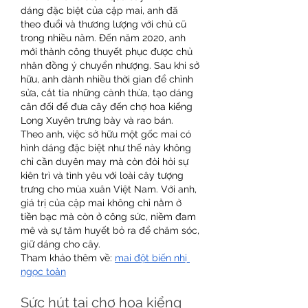
dáng đặc biệt của cặp mai, anh đã 
theo đuổi và thương lượng với chủ cũ 
trong nhiều năm. Đến năm 2020, anh 
mới thành công thuyết phục được chủ 
nhân đồng ý chuyển nhượng. Sau khi sở 
hữu, anh dành nhiều thời gian để chỉnh 
sửa, cắt tỉa những cành thừa, tạo dáng 
cân đối để đưa cây đến chợ hoa kiểng 
Long Xuyên trưng bày và rao bán.
Theo anh, việc sở hữu một gốc mai có 
hình dáng đặc biệt như thế này không 
chỉ cần duyên may mà còn đòi hỏi sự 
kiên trì và tình yêu với loài cây tượng 
trưng cho mùa xuân Việt Nam. Với anh, 
giá trị của cặp mai không chỉ nằm ở 
tiền bạc mà còn ở công sức, niềm đam 
mê và sự tâm huyết bỏ ra để chăm sóc, 
giữ dáng cho cây.
Tham khảo thêm về: 
mai đột biến nhị 
ngọc toàn
Sức hút tại chợ hoa kiểng 