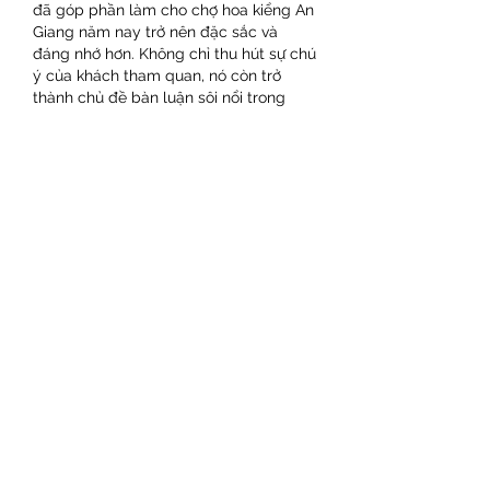
đã góp phần làm cho chợ hoa kiểng An 
Giang năm nay trở nên đặc sắc và 
đáng nhớ hơn. Không chỉ thu hút sự chú 
ý của khách tham quan, nó còn trở 
thành chủ đề bàn luận sôi nổi trong 
cộng đồng mai vàng, mang đến sự đa 
dạng và phong phú cho thị trường hoa 
Tết.
Có thể nói, bên cạnh vẻ đẹp tinh khiết 
và quen thuộc của những gốc mai vàng 
thông thường, những cây mai thế độc 
lạ, hiếm gặp như cặp mai của anh Tâm 
chính là điểm nhấn, làm giàu thêm văn 
hóa chơi mai vàng – một thú vui tao 
nhã gắn liền với người Việt trong dịp 
Tết Nguyên đán.Các bạn cũng có thể 
tham khảo thêm 
Top 3 điểm thu mua 
mai vàng giá tốt nhất
 để hiểu rõ hơn về 
mai vàng
Liên Hệ ngay cho chúng tôi theo thông 
tin dưới đây:
Điện thoại/Zalo: 0905 888 999 – 0799 