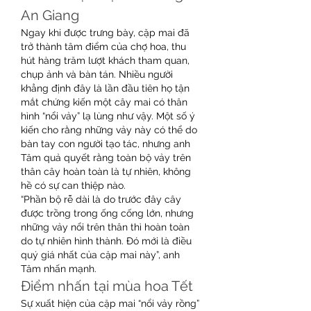
An Giang
Ngay khi được trưng bày, cặp mai đã 
trở thành tâm điểm của chợ hoa, thu 
hút hàng trăm lượt khách tham quan, 
chụp ảnh và bàn tán. Nhiều người 
khẳng định đây là lần đầu tiên họ tận 
mắt chứng kiến một cây mai có thân 
hình “nổi vảy” lạ lùng như vậy. Một số ý 
kiến cho rằng những vảy này có thể do 
bàn tay con người tạo tác, nhưng anh 
Tâm quả quyết rằng toàn bộ vảy trên 
thân cây hoàn toàn là tự nhiên, không 
hề có sự can thiệp nào.
“Phần bộ rễ dài là do trước đây cây 
được trồng trong ống cống lớn, nhưng 
những vảy nổi trên thân thì hoàn toàn 
do tự nhiên hình thành. Đó mới là điều 
quý giá nhất của cặp mai này”, anh 
Tâm nhấn mạnh.
Điểm nhấn tại mùa hoa Tết
Sự xuất hiện của cặp mai “nổi vảy rồng” 