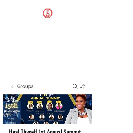
STOP OUR STIGMA
FOUNDATION INC.
Changing the world one
donation at a time
Groups
Heal Thyself 1st Annual Summit