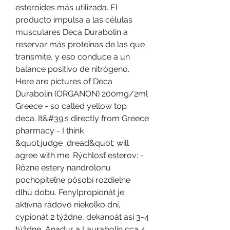
esteroides más utilizada. El 
producto impulsa a las células 
musculares Deca Durabolin a 
reservar más proteínas de las que 
transmite, y eso conduce a un 
balance positivo de nitrógeno. 
Here are pictures of Deca 
Durabolin (ORGANON) 200mg/2ml 
Greece - so called yellow top 
deca. It&#39;s directly from Greece 
pharmacy - I think 
&quot;judge_dread&quot; will 
agree with me. Rýchlosť esterov: -
Rôzne estery nandrolonu 
pochopiteľne pôsobí rozdielne 
dlhú dobu. Fenylpropionát je 
aktívna rádovo niekoľko dní, 
cypionát 2 týždne, dekanoát asi 3-4 
týždne, Anadur a Laurabolin cca 4 