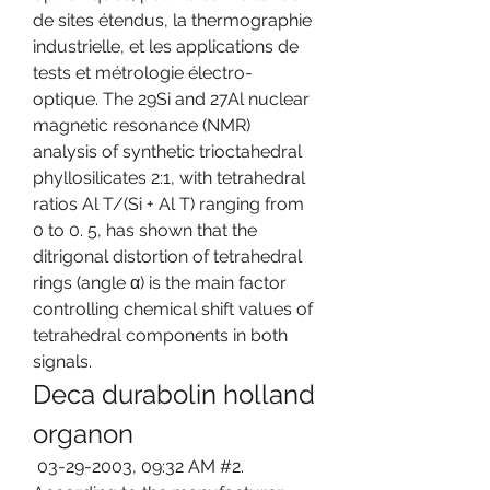
de sites étendus, la thermographie 
industrielle, et les applications de 
tests et métrologie électro-
optique. The 29Si and 27Al nuclear 
magnetic resonance (NMR) 
analysis of synthetic trioctahedral 
phyllosilicates 2:1, with tetrahedral 
ratios Al T/(Si + Al T) ranging from 
0 to 0. 5, has shown that the 
ditrigonal distortion of tetrahedral 
rings (angle α) is the main factor 
controlling chemical shift values of 
tetrahedral components in both 
signals. 
Deca durabolin holland 
organon
 03-29-2003, 09:32 AM #2. 