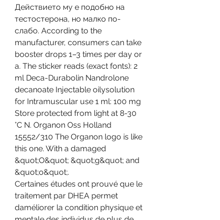
Действието му е подобно на 
тестостерона, но малко по-
слабо. According to the 
manufacturer, consumers can take 
booster drops 1–3 times per day or 
a. The sticker reads (exact fonts): 2 
ml Deca-Durabolin Nandrolone 
decanoate Injectable oilysolution 
for Intramuscular use 1 ml: 100 mg 
Store protected from light at 8-30 
°C N. Organon Oss Holland 
15552/310 The Organon logo is like 
this one. With a damaged 
&quot;O&quot; &quot;g&quot; and 
&quot;o&quot;. 
Certaines études ont prouvé que le 
traitement par DHEA permet 
daméliorer la condition physique et 
mentale des individus de plus de 