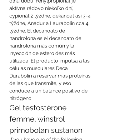
dlhú dobu. Fenylpropionát je 
aktívna rádovo niekoľko dní, 
cypionát 2 týždne, dekanoát asi 3-4 
týždne, Anadur a Laurabolin cca 4 
týždne. El decanoato de 
nandrolona es el decanoato de 
nandrolona más común y la 
inyección de esteroides más 
utilizada. El producto impulsa a las 
células musculares Deca 
Durabolin a reservar más proteínas 
de las que transmite, y eso 
conduce a un balance positivo de 
nitrógeno. 
Gel testostérone 
femme, winstrol 
primobolan sustanon
If you have one of the following 