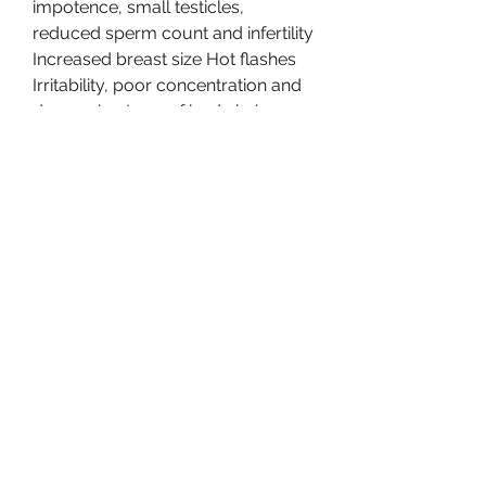
impotence, small testicles, 
reduced sperm count and infertility 
Increased breast size Hot flashes 
Irritability, poor concentration and 
depression Loss of body hair 
Brittle bones and an increased risk 
of fracture. Some men who have a 
testosterone deficiency have 
symptoms or conditions related to 
their low testosterone that will 
improve when they take 
testosterone replacement. For 
example, a man with osteoporosis 
and low testosterone can increase 
bone strength and reduce his 
fracture risk with testosterone 
replacement, .
Hgh systeme infra rouge, acheter 