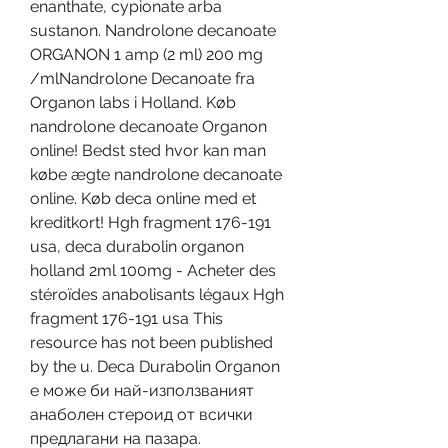
enanthate, cypionate arba 
sustanon. Nandrolone decanoate 
ORGANON 1 amp (2 ml) 200 mg 
/mlNandrolone Decanoate fra 
Organon labs i Holland. Køb 
nandrolone decanoate Organon 
online! Bedst sted hvor kan man 
købe ægte nandrolone decanoate 
online. Køb deca online med et 
kreditkort! Hgh fragment 176-191 
usa, deca durabolin organon 
holland 2ml 100mg - Acheter des 
stéroïdes anabolisants légaux Hgh 
fragment 176-191 usa This 
resource has not been published 
by the u. Deca Durabolin Organon 
е може би най-използваният 
анаболен стероид от всички 
предлагани на пазара. 