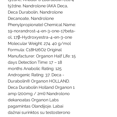
týždne. Nandrolone (AKA Deca, 
Deca Durabolin, Nandrolone 
Decanoate, Nandrolone 
Phenylpropionate) Chemical Name: 
19-norandrost-4-en-3-one-17beta-
ol, 17β-Hydroxyestra-4-en-3-one 
Molecular Weight: 274. 40 g/mol 
Formula: C18H26O2 Original 
Manufacturer: Organon Half Life: 15 
days Detection Time: 17 – 18 
months Anabolic Rating: 125 
Androgenic Rating: 37. Deca - 
Durabolin® Organon HOLLAND. 
Deca Durabolin Holland Organon 1 
amp (200mg / 2ml) Nandrolono 
dekanoatas Organon Labs 
pagamintas Olandijoje. Labai 
dažnai surinktos su testosterono 