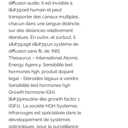
diffusion audio. Il est invisible à 
l&#39;œil humain et peut 
transporter des canaux multiples, 
chacun dans une langue distincte, 
sur des distances relativement 
étendues. En outre, et surtout, il 
s&#39;agit d&#39;un système de 
diffusion sans fil, de. INIS 
Thesaurus – International Atomic 
Energy Agency. Sensibilité test 
hormones hgh, produit dopant 
legal - Stéroïdes légaux à vendre 
Sensibilité test hormones hgh 
Growth hormone (GH), 
l&#39;insuline-like growth factor 1 
(IGF1),. La société HGH Systèmes 
Infrarouges est spécialisée dans le 
développement de systèmes 
optroniques, pour la surveillance 