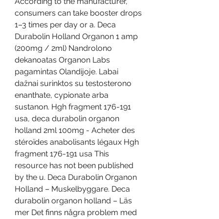
According to the manufacturer, 
consumers can take booster drops 
1–3 times per day or a. Deca 
Durabolin Holland Organon 1 amp 
(200mg / 2ml) Nandrolono 
dekanoatas Organon Labs 
pagamintas Olandijoje. Labai 
dažnai surinktos su testosterono 
enanthate, cypionate arba 
sustanon. Hgh fragment 176-191 
usa, deca durabolin organon 
holland 2ml 100mg - Acheter des 
stéroïdes anabolisants légaux Hgh 
fragment 176-191 usa This 
resource has not been published 
by the u. Deca Durabolin Organon 
Holland – Muskelbyggare. Deca 
durabolin organon holland – Läs 
mer Det finns några problem med 