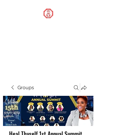
STOP OUR STIGMA
FOUNDATION INC.
Changing the world one
donation at a time
Groups
Heal Thyself 1st Annual Summit