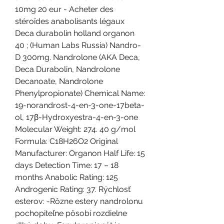
10mg 20 eur - Acheter des 
stéroïdes anabolisants légaux 
Deca durabolin holland organon 
40 ; (Human Labs Russia) Nandro-
D 300mg. Nandrolone (AKA Deca, 
Deca Durabolin, Nandrolone 
Decanoate, Nandrolone 
Phenylpropionate) Chemical Name: 
19-norandrost-4-en-3-one-17beta-
ol, 17β-Hydroxyestra-4-en-3-one 
Molecular Weight: 274. 40 g/mol 
Formula: C18H26O2 Original 
Manufacturer: Organon Half Life: 15 
days Detection Time: 17 – 18 
months Anabolic Rating: 125 
Androgenic Rating: 37. Rýchlosť 
esterov: -Rôzne estery nandrolonu 
pochopiteľne pôsobí rozdielne 