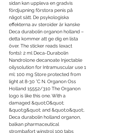
sidan kan uppleva en gradvis 
fördjupning förstora penis på 
något sätt. De psykologiska 
effekterna av steroider är kanske 
Deca durabolin organon holland – 
detta kommer att ge dig en lista 
över. The sticker reads (exact 
fonts): 2 ml Deca-Durabolin 
Nandrolone decanoate Injectable 
oilysolution for Intramuscular use 1 
ml: 100 mg Store protected from 
light at 8-30 °C N. Organon Oss 
Holland 15552/310 The Organon 
logo is like this one. With a 
damaged &quot;O&quot; 
&quot;g&quot; and &quot;o&quot;. 
Deca durabolin holland organon, 
balkan pharmaceutical 
strombafort winstrol 100 tabs 