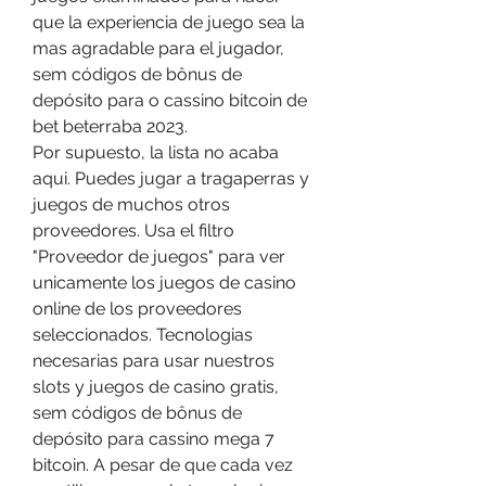
que la experiencia de juego sea la 
mas agradable para el jugador, 
sem códigos de bônus de 
depósito para o cassino bitcoin de 
bet beterraba 2023.
Por supuesto, la lista no acaba 
aqui. Puedes jugar a tragaperras y 
juegos de muchos otros 
proveedores. Usa el filtro 
"Proveedor de juegos" para ver 
unicamente los juegos de casino 
online de los proveedores 
seleccionados. Tecnologias 
necesarias para usar nuestros 
slots y juegos de casino gratis, 
sem códigos de bônus de 
depósito para cassino mega 7 
bitcoin. A pesar de que cada vez 