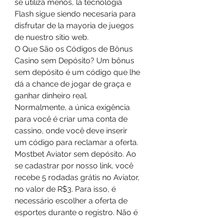
se utiliza menos, la tecnologia 
Flash sigue siendo necesaria para 
disfrutar de la mayoria de juegos 
de nuestro sitio web.
O Que São os Códigos de Bônus 
Casino sem Depósito? Um bônus 
sem depósito é um código que lhe 
dá a chance de jogar de graça e 
ganhar dinheiro real. 
Normalmente, a única exigência 
para você é criar uma conta de 
cassino, onde você deve inserir 
um código para reclamar a oferta. 
Mostbet Aviator sem depósito. Ao 
se cadastrar por nosso link, você 
recebe 5 rodadas grátis no Aviator, 
no valor de R$3. Para isso, é 
necessário escolher a oferta de 
esportes durante o registro. Não é 