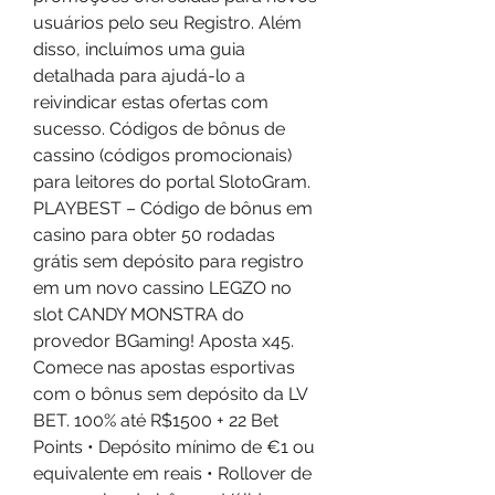
usuários pelo seu Registro. Além 
disso, incluímos uma guia 
detalhada para ajudá-lo a 
reivindicar estas ofertas com 
sucesso. Códigos de bônus de 
cassino (códigos promocionais) 
para leitores do portal SlotoGram. 
PLAYBEST – Código de bônus em 
casino para obter 50 rodadas 
grátis sem depósito para registro 
em um novo cassino LEGZO no 
slot CANDY MONSTRA do 
provedor BGaming! Aposta x45. 
Comece nas apostas esportivas 
com o bônus sem depósito da LV 
BET. 100% até R$1500 + 22 Bet 
Points • Depósito mínimo de €1 ou 
equivalente em reais • Rollover de 