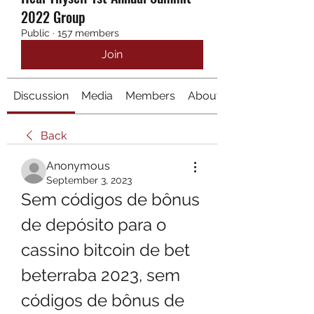
2022 Group
Public
·
157 members
Join
Discussion
Media
Members
About
Back
Anonymous
September 3, 2023
Sem códigos de bônus 
de depósito para o 
cassino bitcoin de bet 
beterraba 2023, sem 
códigos de bônus de 