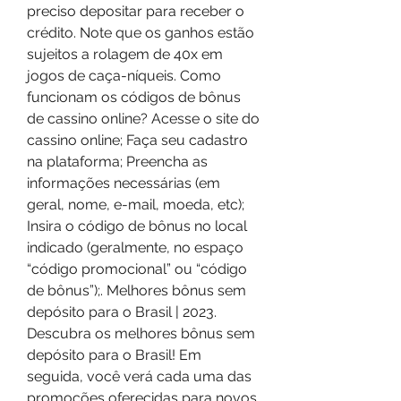
preciso depositar para receber o 
crédito. Note que os ganhos estão 
sujeitos a rolagem de 40x em 
jogos de caça-níqueis. Como 
funcionam os códigos de bônus 
de cassino online? Acesse o site do 
cassino online; Faça seu cadastro 
na plataforma; Preencha as 
informações necessárias (em 
geral, nome, e-mail, moeda, etc); 
Insira o código de bônus no local 
indicado (geralmente, no espaço 
“código promocional” ou “código 
de bônus”);. Melhores bônus sem 
depósito para o Brasil | 2023. 
Descubra os melhores bônus sem 
depósito para o Brasil! Em 
seguida, você verá cada uma das 
promoções oferecidas para novos 