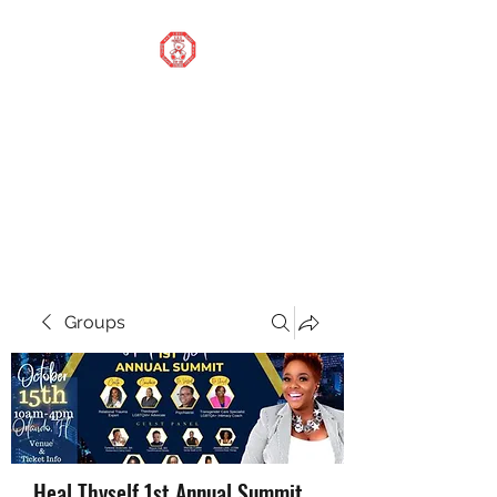
STOP OUR STIGMA
FOUNDATION INC.
Changing the world one
donation at a time
Groups
Heal Thyself 1st Annual Summit