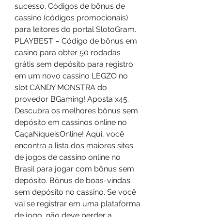
sucesso. Códigos de bônus de 
cassino (códigos promocionais) 
para leitores do portal SlotoGram. 
PLAYBEST – Código de bônus em 
casino para obter 50 rodadas 
grátis sem depósito para registro 
em um novo cassino LEGZO no 
slot CANDY MONSTRA do 
provedor BGaming! Aposta x45. 
Descubra os melhores bônus sem 
depósito em cassinos online no 
CaçaNíqueisOnline! Aqui, você 
encontra a lista dos maiores sites 
de jogos de cassino online no 
Brasil para jogar com bônus sem 
depósito. Bônus de boas-vindas 
sem depósito no cassino. Se você 
vai se registrar em uma plataforma 
de jogo, não deve perder a 