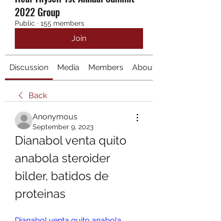
2022 Group
Public
·
155 members
Join
Discussion
Media
Members
About
Back
Anonymous
September 9, 2023
Dianabol venta quito 
anabola steroider 
bilder, batidos de 
proteinas
Dianabol venta quito anabola 