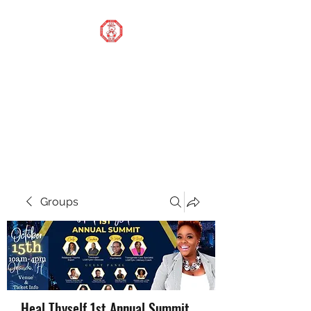
STOP OUR STIGMA
FOUNDATION INC.
Changing the world one
donation at a time
Groups
Heal Thyself 1st Annual Summit