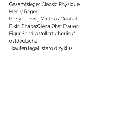
Gesamtsieger Classic Physique: 
Henry Reger 
Bodybuilding:Matthias Geistert 
Bikini Shape:Olena Ohst Frauen 
Figur:Sandra Vollert #berlin # 
ostdeutsche. .
  kaufen legal  steroid zyklus.
Bodybuilding meisterschaft 2022, 
kaufen anabole steroide online 
Paypal..
Günstige  bestellen  steroide online 
bodybuilding-medikamente.
<p>&nbsp;</p>
übungen gegen doppelkinn, 
shopping 
results,thumbnails,people also 
ask,sitelinks,image pack, steroide 