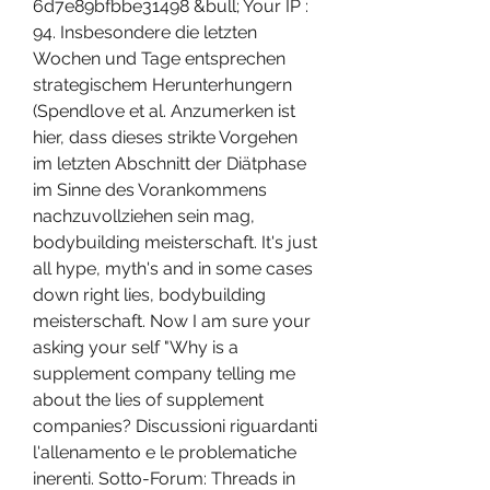
6d7e89bfbbe31498 &bull; Your IP : 
94. Insbesondere die letzten 
Wochen und Tage entsprechen 
strategischem Herunterhungern 
(Spendlove et al. Anzumerken ist 
hier, dass dieses strikte Vorgehen 
im letzten Abschnitt der Diätphase 
im Sinne des Vorankommens 
nachzuvollziehen sein mag, 
bodybuilding meisterschaft. It's just 
all hype, myth's and in some cases 
down right lies, bodybuilding 
meisterschaft. Now I am sure your 
asking your self "Why is a 
supplement company telling me 
about the lies of supplement 
companies? Discussioni riguardanti 
l'allenamento e le problematiche 
inerenti. Sotto-Forum: Threads in 