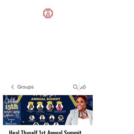
STOP OUR STIGMA
FOUNDATION INC.
Changing the world one
donation at a time
Groups
Heal Thyself 1st Annual Summit