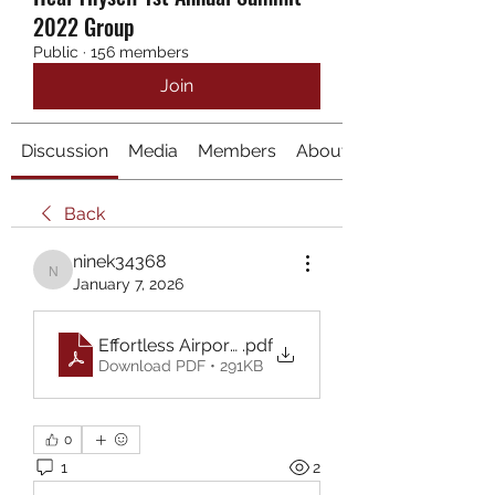
2022 Group
Public
·
156 members
Join
Discussion
Media
Members
About
Back
ninek34368
ninek34368
January 7, 2026
Effortless Airport Transfers xpress3
.pdf
Download PDF • 291KB
0
1
2