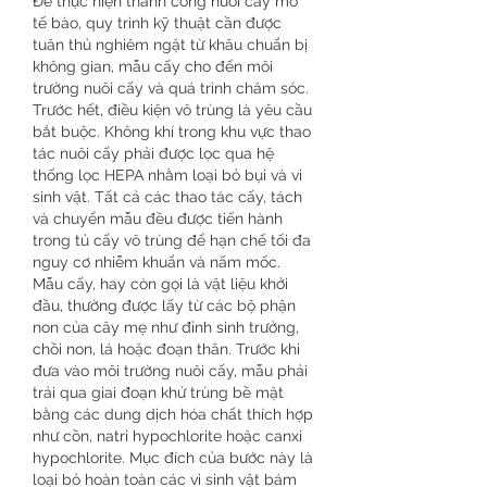
Để thực hiện thành công nuôi cấy mô 
tế bào, quy trình kỹ thuật cần được 
tuân thủ nghiêm ngặt từ khâu chuẩn bị 
không gian, mẫu cấy cho đến môi 
trường nuôi cấy và quá trình chăm sóc.
Trước hết, điều kiện vô trùng là yêu cầu 
bắt buộc. Không khí trong khu vực thao 
tác nuôi cấy phải được lọc qua hệ 
thống lọc HEPA nhằm loại bỏ bụi và vi 
sinh vật. Tất cả các thao tác cấy, tách 
và chuyển mẫu đều được tiến hành 
trong tủ cấy vô trùng để hạn chế tối đa 
nguy cơ nhiễm khuẩn và nấm mốc.
Mẫu cấy, hay còn gọi là vật liệu khởi 
đầu, thường được lấy từ các bộ phận 
non của cây mẹ như đỉnh sinh trưởng, 
chồi non, lá hoặc đoạn thân. Trước khi 
đưa vào môi trường nuôi cấy, mẫu phải 
trải qua giai đoạn khử trùng bề mặt 
bằng các dung dịch hóa chất thích hợp 
như cồn, natri hypochlorite hoặc canxi 
hypochlorite. Mục đích của bước này là 
loại bỏ hoàn toàn các vi sinh vật bám 