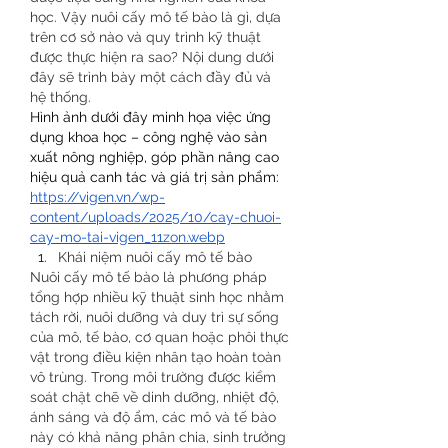
học. Vậy nuôi cấy mô tế bào là gì, dựa 
trên cơ sở nào và quy trình kỹ thuật 
được thực hiện ra sao? Nội dung dưới 
đây sẽ trình bày một cách đầy đủ và 
hệ thống.
Hình ảnh dưới đây minh họa việc ứng 
dụng khoa học – công nghệ vào sản 
xuất nông nghiệp, góp phần nâng cao 
hiệu quả canh tác và giá trị sản phẩm:
https://vigen.vn/wp-
content/uploads/2025/10/cay-chuoi-
cay-mo-tai-vigen_11zon.webp
Khái niệm nuôi cấy mô tế bào
Nuôi cấy mô tế bào là phương pháp 
tổng hợp nhiều kỹ thuật sinh học nhằm 
tách rời, nuôi dưỡng và duy trì sự sống 
của mô, tế bào, cơ quan hoặc phôi thực 
vật trong điều kiện nhân tạo hoàn toàn 
vô trùng. Trong môi trường được kiểm 
soát chặt chẽ về dinh dưỡng, nhiệt độ, 
ánh sáng và độ ẩm, các mô và tế bào 
này có khả năng phân chia, sinh trưởng 