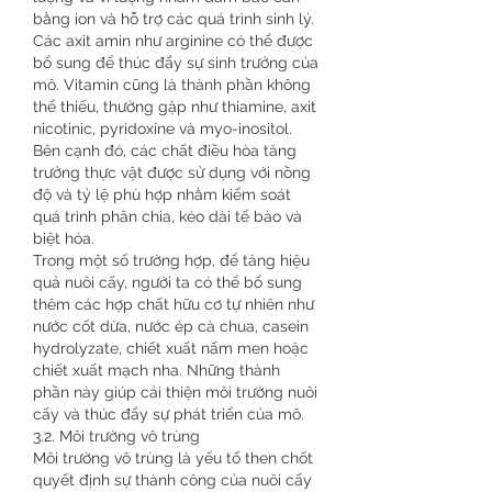
bằng ion và hỗ trợ các quá trình sinh lý.
Các axit amin như arginine có thể được 
bổ sung để thúc đẩy sự sinh trưởng của 
mô. Vitamin cũng là thành phần không 
thể thiếu, thường gặp như thiamine, axit 
nicotinic, pyridoxine và myo-inositol. 
Bên cạnh đó, các chất điều hòa tăng 
trưởng thực vật được sử dụng với nồng 
độ và tỷ lệ phù hợp nhằm kiểm soát 
quá trình phân chia, kéo dài tế bào và 
biệt hóa.
Trong một số trường hợp, để tăng hiệu 
quả nuôi cấy, người ta có thể bổ sung 
thêm các hợp chất hữu cơ tự nhiên như 
nước cốt dừa, nước ép cà chua, casein 
hydrolyzate, chiết xuất nấm men hoặc 
chiết xuất mạch nha. Những thành 
phần này giúp cải thiện môi trường nuôi 
cấy và thúc đẩy sự phát triển của mô.
3.2. Môi trường vô trùng
Môi trường vô trùng là yếu tố then chốt 
quyết định sự thành công của nuôi cấy 