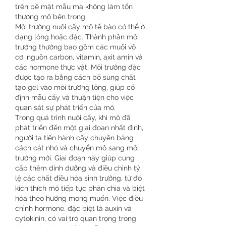
trên bề mặt mẫu mà không làm tổn 
thương mô bên trong.
Môi trường nuôi cấy mô tế bào có thể ở 
dạng lỏng hoặc đặc. Thành phần môi 
trường thường bao gồm các muối vô 
cơ, nguồn carbon, vitamin, axit amin và 
các hormone thực vật. Môi trường đặc 
được tạo ra bằng cách bổ sung chất 
tạo gel vào môi trường lỏng, giúp cố 
định mẫu cấy và thuận tiện cho việc 
quan sát sự phát triển của mô.
Trong quá trình nuôi cấy, khi mô đã 
phát triển đến một giai đoạn nhất định, 
người ta tiến hành cấy chuyền bằng 
cách cắt nhỏ và chuyển mô sang môi 
trường mới. Giai đoạn này giúp cung 
cấp thêm dinh dưỡng và điều chỉnh tỷ 
lệ các chất điều hòa sinh trưởng, từ đó 
kích thích mô tiếp tục phân chia và biệt 
hóa theo hướng mong muốn. Việc điều 
chỉnh hormone, đặc biệt là auxin và 
cytokinin, có vai trò quan trọng trong 