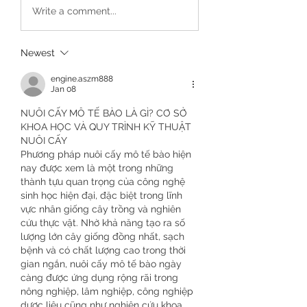
Write a comment...
Newest
engine.aszm888
Jan 08
NUÔI CẤY MÔ TẾ BÀO LÀ GÌ? CƠ SỞ 
KHOA HỌC VÀ QUY TRÌNH KỸ THUẬT 
NUÔI CẤY
Phương pháp nuôi cấy mô tế bào hiện 
nay được xem là một trong những 
thành tựu quan trọng của công nghệ 
sinh học hiện đại, đặc biệt trong lĩnh 
vực nhân giống cây trồng và nghiên 
cứu thực vật. Nhờ khả năng tạo ra số 
lượng lớn cây giống đồng nhất, sạch 
bệnh và có chất lượng cao trong thời 
gian ngắn, nuôi cấy mô tế bào ngày 
càng được ứng dụng rộng rãi trong 
nông nghiệp, lâm nghiệp, công nghiệp 
dược liệu cũng như nghiên cứu khoa 