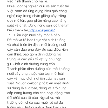
việc hình thành chồi và rễ.
Nhiều đơn vị nghiên cứu và sản xuất tại 
Việt Nam đã ứng dụng hiệu quả công 
nghệ này trong nhân giống cây trồng 
quy mô lớn, góp phần nâng cao năng 
suất và chất lượng nông sản, có thể tìm 
hiểu thêm tại
https://vigen.vn/
.
Điều kiện nuôi cấy mô tế bào
Để mô và tế bào thực vật sinh trưởng 
và phát triển ổn định, môi trường nuôi 
cấy cần đáp ứng đầy đủ các điều kiện 
cần thiết, bao gồm dinh dưỡng, vô 
trùng và các yếu tố vật lý phù hợp.
3.1. Chất dinh dưỡng cung cấp
Thành phần dinh dưỡng của môi trường 
nuôi cấy phụ thuộc vào loại mô, loài 
cây và mục đích nghiên cứu hay sản 
xuất. Nguồn carbon phổ biến nhất được 
sử dụng là sucrose, đóng vai trò cung 
cấp năng lượng cho các hoạt động trao 
đổi chất của tế bào. Ngoài ra, môi 
trường còn chứa các muối vô cơ đa 
lượng và vi lượng nhằm đảm bảo cân 