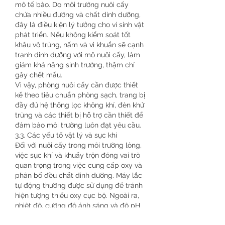
mô tế bào. Do môi trường nuôi cấy 
chứa nhiều đường và chất dinh dưỡng, 
đây là điều kiện lý tưởng cho vi sinh vật 
phát triển. Nếu không kiểm soát tốt 
khâu vô trùng, nấm và vi khuẩn sẽ cạnh 
tranh dinh dưỡng với mô nuôi cấy, làm 
giảm khả năng sinh trưởng, thậm chí 
gây chết mẫu.
Vì vậy, phòng nuôi cấy cần được thiết 
kế theo tiêu chuẩn phòng sạch, trang bị 
đầy đủ hệ thống lọc không khí, đèn khử 
trùng và các thiết bị hỗ trợ cần thiết để 
đảm bảo môi trường luôn đạt yêu cầu.
3.3. Các yếu tố vật lý và sục khí
Đối với nuôi cấy trong môi trường lỏng, 
việc sục khí và khuấy trộn đóng vai trò 
quan trọng trong việc cung cấp oxy và 
phân bố đều chất dinh dưỡng. Máy lắc 
tự động thường được sử dụng để tránh 
hiện tượng thiếu oxy cục bộ. Ngoài ra, 
nhiệt độ, cường độ ánh sáng và độ pH 
của môi trường cũng cần được điều 