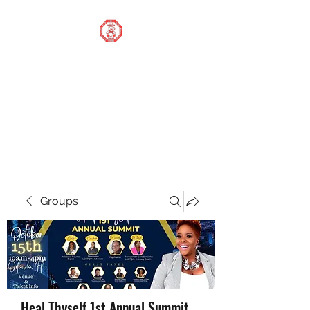
STOP OUR STIGMA
FOUNDATION INC.
Changing the world one
donation at a time
Groups
Heal Thyself 1st Annual Summit