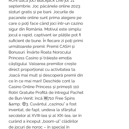
RON dacă joci Blackjack Live joi, 21 
septembrie. Joc păcănele online 2023: 
sloturi gratis și pe bani. Jocurile de 
pacanele online sunt prima alegere pe 
care o poți face când joci într-un cazino 
sigur din România. Motivul este simplu: 
jocul e rapid, captivant iar plățile pot fi 
suficient de bune. În fiecare zi poți primi 
următoarele premii: Premii CASH și 
Bonusuri. Învârte Roata Norocului 
Princess Casino și trăiește emoția 
câștigului. Valoarea premiilor crește 
direct proporțional cu activitatea ta. 
Joacă mai mult și descoperă premii din 
ce în ce mai mari! Deschide cont la 
Casino Online Princess și primești 110 
Rotiri Gratuite ️Profită de întregul Pachet 
de Bun-Venit: încă 🆓710 Free Spins 
&amp; 🤑3. Cuvântul „cazinou” a fost 
inventat, de fapt, undeva la sfârșitul 
secolelor al XVIII-lea și al XIX-lea, iar în 
curând a început „boom-ul” clădirilor 
de jocuri de noroc – în special în 