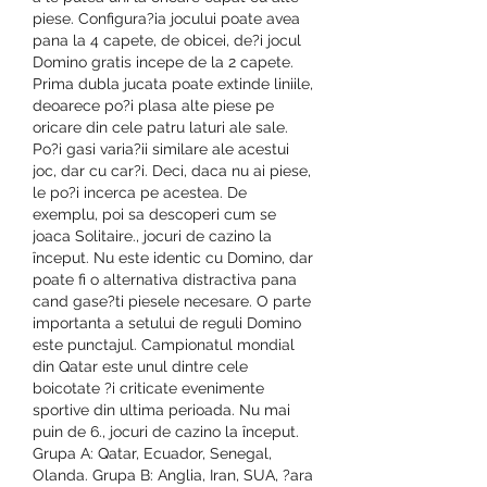
piese. Configura?ia jocului poate avea 
pana la 4 capete, de obicei, de?i jocul 
Domino gratis incepe de la 2 capete. 
Prima dubla jucata poate extinde liniile, 
deoarece po?i plasa alte piese pe 
oricare din cele patru laturi ale sale. 
Po?i gasi varia?ii similare ale acestui 
joc, dar cu car?i. Deci, daca nu ai piese, 
le po?i incerca pe acestea. De 
exemplu, poi sa descoperi cum se 
joaca Solitaire., jocuri de cazino la 
început. Nu este identic cu Domino, dar 
poate fi o alternativa distractiva pana 
cand gase?ti piesele necesare. O parte 
importanta a setului de reguli Domino 
este punctajul. Campionatul mondial 
din Qatar este unul dintre cele 
boicotate ?i criticate evenimente 
sportive din ultima perioada. Nu mai 
puin de 6., jocuri de cazino la început. 
Grupa A: Qatar, Ecuador, Senegal, 
Olanda. Grupa B: Anglia, Iran, SUA, ?ara 