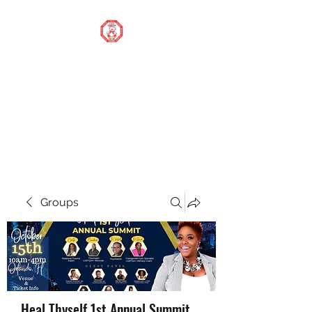
STOP OUR STIGMA
FOUNDATION INC.
Changing the world one
donation at a time
Groups
Heal Thyself 1st Annual Summit