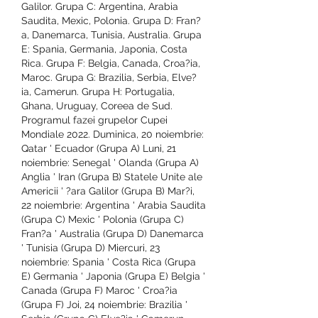
Galilor. Grupa C: Argentina, Arabia 
Saudita, Mexic, Polonia. Grupa D: Fran?
a, Danemarca, Tunisia, Australia. Grupa 
E: Spania, Germania, Japonia, Costa 
Rica. Grupa F: Belgia, Canada, Croa?ia, 
Maroc. Grupa G: Brazilia, Serbia, Elve?
ia, Camerun. Grupa H: Portugalia, 
Ghana, Uruguay, Coreea de Sud. 
Programul fazei grupelor Cupei 
Mondiale 2022. Duminica, 20 noiembrie: 
Qatar ' Ecuador (Grupa A) Luni, 21 
noiembrie: Senegal ' Olanda (Grupa A) 
Anglia ' Iran (Grupa B) Statele Unite ale 
Americii ' ?ara Galilor (Grupa B) Mar?i, 
22 noiembrie: Argentina ' Arabia Saudita 
(Grupa C) Mexic ' Polonia (Grupa C) 
Fran?a ' Australia (Grupa D) Danemarca 
' Tunisia (Grupa D) Miercuri, 23 
noiembrie: Spania ' Costa Rica (Grupa 
E) Germania ' Japonia (Grupa E) Belgia ' 
Canada (Grupa F) Maroc ' Croa?ia 
(Grupa F) Joi, 24 noiembrie: Brazilia ' 