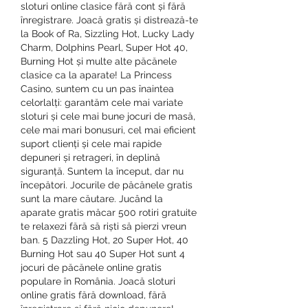
sloturi online clasice fără cont și fără 
înregistrare. Joacă gratis și distrează-te 
la Book of Ra, Sizzling Hot, Lucky Lady 
Charm, Dolphins Pearl, Super Hot 40, 
Burning Hot și multe alte păcănele 
clasice ca la aparate! La Princess 
Casino, suntem cu un pas înaintea 
celorlalți: garantăm cele mai variate 
sloturi și cele mai bune jocuri de masă, 
cele mai mari bonusuri, cel mai eficient 
suport clienți și cele mai rapide 
depuneri și retrageri, în deplină 
siguranță. Suntem la început, dar nu 
începători. Jocurile de păcănele gratis 
sunt la mare căutare. Jucând la 
aparate gratis măcar 500 rotiri gratuite 
te relaxezi fără să riști să pierzi vreun 
ban. 5 Dazzling Hot, 20 Super Hot, 40 
Burning Hot sau 40 Super Hot sunt 4 
jocuri de păcănele online gratis 
populare în România. Joacă sloturi 
online gratis fără download, fără 