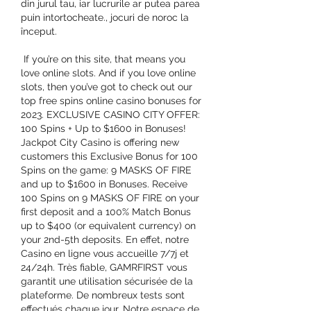
din jurul tau, iar lucrurile ar putea parea 
puin intortocheate., jocuri de noroc la 
început.
 If you’re on this site, that means you 
love online slots. And if you love online 
slots, then you’ve got to check out our 
top free spins online casino bonuses for 
2023. EXCLUSIVE CASINO CITY OFFER: 
100 Spins + Up to $1600 in Bonuses! 
Jackpot City Casino is offering new 
customers this Exclusive Bonus for 100 
Spins on the game: 9 MASKS OF FIRE 
and up to $1600 in Bonuses. Receive 
100 Spins on 9 MASKS OF FIRE on your 
first deposit and a 100% Match Bonus 
up to $400 (or equivalent currency) on 
your 2nd-5th deposits. En effet, notre 
Casino en ligne vous accueille 7/7j et 
24/24h. Très fiable, GAMRFIRST vous 
garantit une utilisation sécurisée de la 
plateforme. De nombreux tests sont 
effectués chaque jour. Notre espace de 