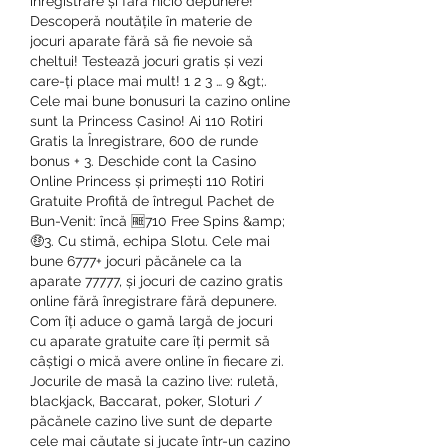
înregistrare și fără nicio depunere! 
Descoperă noutățile în materie de 
jocuri aparate fără să fie nevoie să 
cheltui! Testează jocuri gratis și vezi 
care-ți place mai mult! 1 2 3 … 9 &gt;. 
Cele mai bune bonusuri la cazino online 
sunt la Princess Casino! Ai 110 Rotiri 
Gratis la Înregistrare, 600 de runde 
bonus + 3. Deschide cont la Casino 
Online Princess și primești 110 Rotiri 
Gratuite ️Profită de întregul Pachet de 
Bun-Venit: încă 🆓710 Free Spins &amp; 
🤑3. Cu stimă, echipa Slotu. Cele mai 
bune 6777+ jocuri păcănele ca la 
aparate 77777, și jocuri de cazino gratis 
online fără înregistrare fără depunere. 
Com îți aduce o gamă largă de jocuri 
cu aparate gratuite care îți permit să 
câștigi o mică avere online în fiecare zi. 
Jocurile de masă la cazino live: ruletă, 
blackjack, Baccarat, poker, Sloturi / 
păcănele cazino live sunt de departe 
cele mai căutate si jucate într-un cazino 