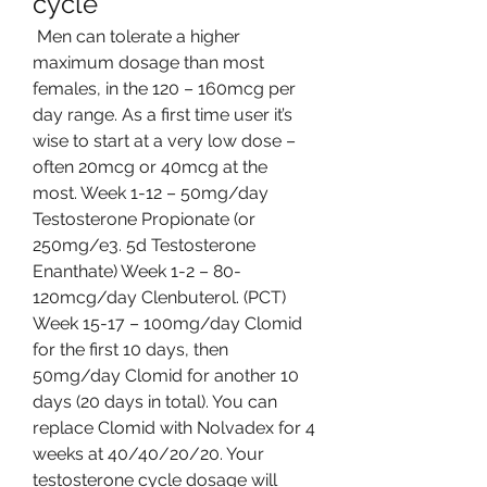
cycle
 Men can tolerate a higher 
maximum dosage than most 
females, in the 120 – 160mcg per 
day range. As a first time user it’s 
wise to start at a very low dose – 
often 20mcg or 40mcg at the 
most. Week 1-12 – 50mg/day 
Testosterone Propionate (or 
250mg/e3. 5d Testosterone 
Enanthate) Week 1-2 – 80-
120mcg/day Clenbuterol. (PCT) 
Week 15-17 – 100mg/day Clomid 
for the first 10 days, then 
50mg/day Clomid for another 10 
days (20 days in total). You can 
replace Clomid with Nolvadex for 4 
weeks at 40/40/20/20. Your 
testosterone cycle dosage will 