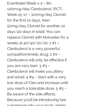
Enanthate) Week 1-2 – 80-
120mcg/day Clenbuterol. (PCT) 
Week 15-17 – 100mg/day Clomid 
for the first 10 days, then 
50mg/day Clomid for another 10 
days (20 days in total). You can 
replace Clomid with Nolvadex for 4 
weeks at 40/40/20/20. 1 #1 – 
Clenbuterol is a very powerful 
sympathomimetic drug. 2 #2 – 
Clenbuterol will only be effective if 
you are very lean. 3 #3 – 
Clenbuterol will make you jittery 
and wired. 4 #4 – Start with a very 
low dose of Clen and increase until 
you reach a tolerable dose. 5 #5 – 
Be aware of the side effects. 
Because you’ll be introducing two 
substances into your body, taking 