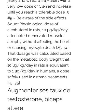
jittery and wired. 4 #4 – Start with a 
very low dose of Clen and increase 
until you reach a tolerable dose. 5 
#5 – Be aware of the side effects. 
&quot;Physiological dose of 
clenbuterol in rats, 10 μg/kg/day, 
attenuated denervated muscle 
atrophy without affecting the heart 
or causing myocyte death [25, 34]. 
That dosage was calculated based 
on the metabolic body weight that 
10 μg/kg/day in rats is equivalent 
to 1 μg/kg/day in humans, a dose 
safely used in asthma treatments 
[25, 35]. 
Augmenter ses taux de 
testostérone, biceps 
altere