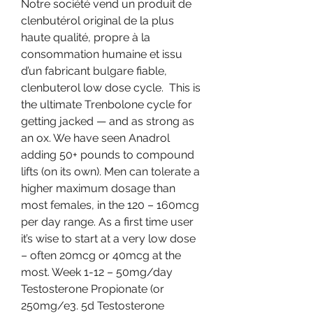
Notre société vend un produit de 
clenbutérol original de la plus 
haute qualité, propre à la 
consommation humaine et issu 
d’un fabricant bulgare fiable, 
clenbuterol low dose cycle.  This is 
the ultimate Trenbolone cycle for 
getting jacked — and as strong as 
an ox. We have seen Anadrol 
adding 50+ pounds to compound 
lifts (on its own). Men can tolerate a 
higher maximum dosage than 
most females, in the 120 – 160mcg 
per day range. As a first time user 
it’s wise to start at a very low dose 
– often 20mcg or 40mcg at the 
most. Week 1-12 – 50mg/day 
Testosterone Propionate (or 
250mg/e3. 5d Testosterone 