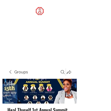
STOP OUR STIGMA
FOUNDATION INC.
Changing the world one
donation at a time
Groups
Heal Thyself 1st Annual Summit