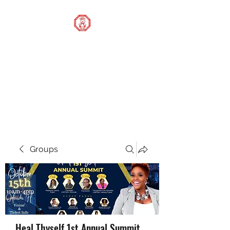
STOP OUR STIGMA
FOUNDATION INC.
Changing the world one
donation at a time
Groups
Heal Thyself 1st Annual Summit