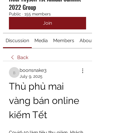
2022 Group
Public
·
155 members
Join
Discussion
Media
Members
About
Back
boonsnake3
boonsnake3
July 9, 2025
Thủ phủ mai 
vàng bán online 
kiếm Tết
Covid-19 làm tiêu thụ giảm, khách 