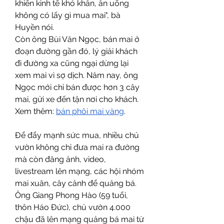
khiến kinh tế khó khăn, ăn uống 
không có lấy gì mua mai", bà 
Huyền nói.
Còn ông Bùi Văn Ngọc, bán mai ở 
đoạn đường gần đó, lý giải khách 
đi đường xa cũng ngại dừng lại 
xem mai vì sợ dịch. Năm nay, ông 
Ngọc mới chỉ bán được hơn 3 cây 
mai, gửi xe đến tận nơi cho khách.
Xem thêm: 
bán phôi mai vàng
.
Để đẩy mạnh sức mua, nhiều chủ 
vườn không chỉ đưa mai ra đường 
mà còn đăng ảnh, video, 
livestream lên mạng, các hội nhóm 
mai xuân, cây cảnh để quảng bá. 
Ông Giang Phong Hào (59 tuổi, 
thôn Háo Đức), chủ vườn 4.000 
chậu đã lên mạng quảng bá mai từ 