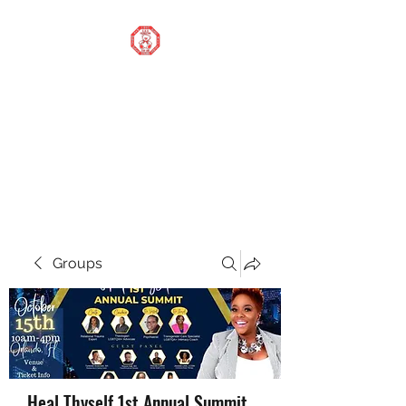
STOP OUR STIGMA
FOUNDATION INC.
Changing the world one
donation at a time
Groups
Heal Thyself 1st Annual Summit