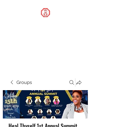
STOP OUR STIGMA
FOUNDATION INC.
Changing the world one
donation at a time
Groups
Heal Thyself 1st Annual Summit