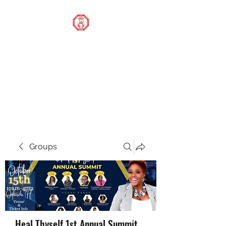
STOP OUR STIGMA
FOUNDATION INC.
Changing the world one
donation at a time
Groups
Heal Thyself 1st Annual Summit