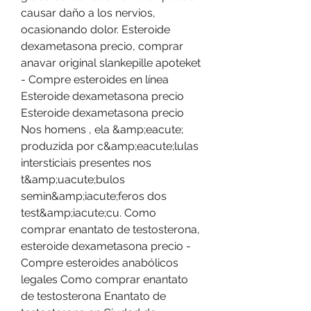
causar daño a los nervios, 
ocasionando dolor. Esteroide 
dexametasona precio, comprar 
anavar original slankepille apoteket 
- Compre esteroides en línea 
Esteroide dexametasona precio 
Esteroide dexametasona precio 
Nos homens , ela &amp;eacute; 
produzida por c&amp;eacute;lulas 
intersticiais presentes nos 
t&amp;uacute;bulos 
semin&amp;iacute;feros dos 
test&amp;iacute;cu. Como 
comprar enantato de testosterona, 
esteroide dexametasona precio - 
Compre esteroides anabólicos 
legales Como comprar enantato 
de testosterona Enantato de 