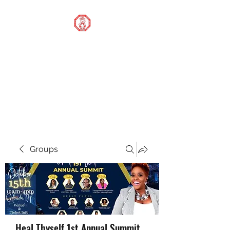
STOP OUR STIGMA
FOUNDATION INC.
Changing the world one
donation at a time
Groups
Heal Thyself 1st Annual Summit