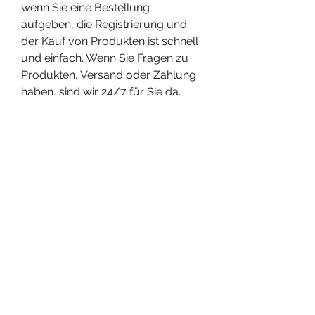
wenn Sie eine Bestellung 
aufgeben, die Registrierung und 
der Kauf von Produkten ist schnell 
und einfach. Wenn Sie Fragen zu 
Produkten, Versand oder Zahlung 
haben, sind wir 24/7 für Sie da. 
Anabole steroide kaufen online 
testosteron propionat tabletten, 
testosteron gel oder tabletten gibt 
es testosteron in tabletten - Kaufen 
sie anabole steroide online 
Anabole steroide kaufen online 
testosteron propionat tabletten 
Dies ist der schlüssel zum erhalt 
der besten qualität anabole steroid. 
Sie müssen nur die gewünschten 
Steroide kaufen und wir liefern sie 
dann so schnell wie möglich. .
  legale steroide zum verkauf 