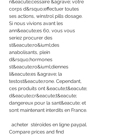
n&eacute;cessaire &agrave; votre 
corps d&rsquo;effectuer toutes 
ses actions, winstrol pills dosage. 
Si nous vivions avant les 
ann&eacute;es 60, vous vous 
seriez procurer des 
st&eacute;ro&iuml;des 
anabolisants, plein 
d&rsquo;hormones 
st&eacute;ro&iuml;diennes 
li&eacute;es &agrave; la 
testost&eacute;rone. Cependant, 
ces produits ont &eacute;t&eacute; 
d&eacute;cr&eacute;t&eacute; 
dangereux pour la sant&eacute; et 
sont maintenant interdits en France.
  acheter  stéroïdes en ligne paypal.
Compare prices and find 