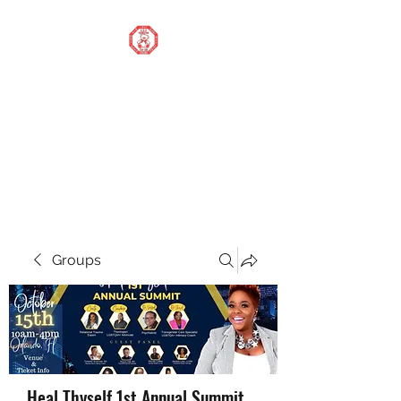
STOP OUR STIGMA
FOUNDATION INC.
Changing the world one
donation at a time
Groups
Heal Thyself 1st Annual Summit