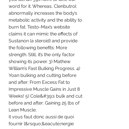
word for it. Whereas, Clenbutrol 
abnormally increases the body’s 
metabolic activity and the ability to 
burn fat. Testo-Max’s website 
claims it can mimic the effects of 
Sustanon (a steroid) and provide 
the following benefits: More 
strength. Still, it’s the only factor 
showing its power. 3) Mathew 
William’s Fast Bulking Progress. 4) 
Yoan bulking and cutting before 
and after: From Excess Fat to 
Impressive Muscle Gains in Just 8 
Weeks! 5) Cole&#39;s bulk and cut 
before and after: Gaining 25 lbs of 
Lean Muscle. 
Il vous faut donc aussi de quoi 
fournir l&rsquo;&eacute;nergie 