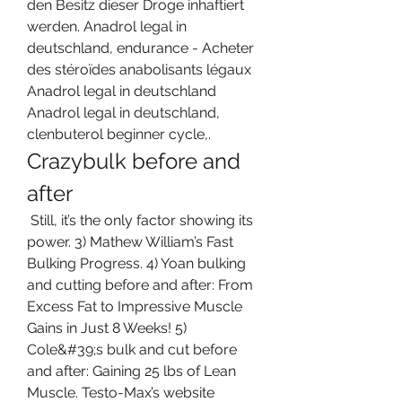
den Besitz dieser Droge inhaftiert 
werden. Anadrol legal in 
deutschland, endurance - Acheter 
des stéroïdes anabolisants légaux 
Anadrol legal in deutschland 
Anadrol legal in deutschland, 
clenbuterol beginner cycle,. 
Crazybulk before and 
after
 Still, it’s the only factor showing its 
power. 3) Mathew William’s Fast 
Bulking Progress. 4) Yoan bulking 
and cutting before and after: From 
Excess Fat to Impressive Muscle 
Gains in Just 8 Weeks! 5) 
Cole&#39;s bulk and cut before 
and after: Gaining 25 lbs of Lean 
Muscle. Testo-Max’s website 