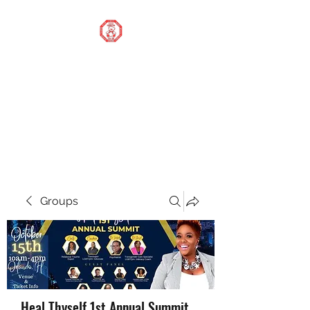
STOP OUR STIGMA
FOUNDATION INC.
Changing the world one
donation at a time
Groups
Heal Thyself 1st Annual Summit