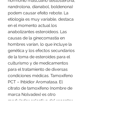
hormônio masculino (testosterona, 
nandrolona, dianabol, boldenona) 
podem causar efeito rebote. La 
etiología es muy variable, destaca 
en el momento actual los 
anabolizantes esteroideos. Las 
causas de la ginecomastia en 
hombres varían, lo que incluye la 
genética y los efectos secundarios 
de la toma de esteroides para el 
culturismo y de medicamentos 
para el tratamiento de diversas 
condiciones médicas. Tamoxifeno 
PCT – Ihbidior Aromatasa. El 
citrato de tamoxifeno (nombre de 
marca Nolvadex) es otro 
modulador selectivo del receptor 
de estrógeno (SERM, por sus 
siglas en inglés) que los usuarios 