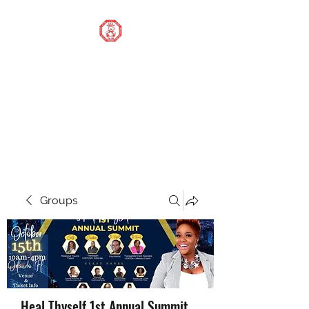
STOP OUR STIGMA
FOUNDATION INC.
Changing the world one
donation at a time
Groups
Heal Thyself 1st Annual Summit