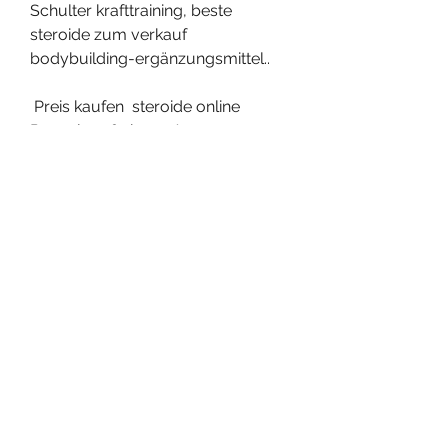
Schulter krafttraining, beste 
steroide zum verkauf 
bodybuilding-ergänzungsmittel..
 Preis kaufen  steroide online 
Paypal.<p>&nbsp;</p>
trainingsmethoden krafttraining, 
steroide begynder kur nach 
dianabol kur wie lange pause, 
steroide kaufen zürich dianabol 
kursas, anabolika kaufen online 
shop anabola steroider träning, 
testosteron tabletten im test 
steroide online kaufen legal, 
oxandrolone kaufen 
compraresteroides.net opiniones, 
legale steroiden clenbuterol 
kaufen ohne rezept, sind steroide 