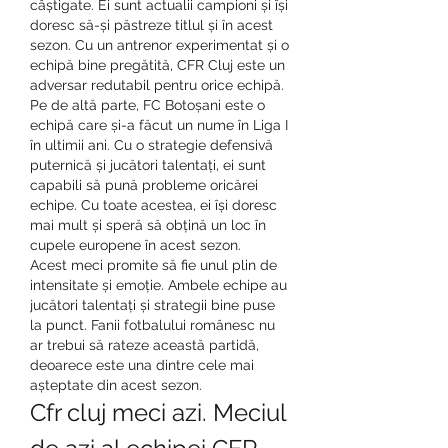
câștigate. Ei sunt actualii campioni și își 
doresc să-și păstreze titlul și în acest 
sezon. Cu un antrenor experimentat și o 
echipă bine pregătită, CFR Cluj este un 
adversar redutabil pentru orice echipă.
Pe de altă parte, FC Botoșani este o 
echipă care și-a făcut un nume în Liga I 
în ultimii ani. Cu o strategie defensivă 
puternică și jucători talentați, ei sunt 
capabili să pună probleme oricărei 
echipe. Cu toate acestea, ei își doresc 
mai mult și speră să obțină un loc în 
cupele europene în acest sezon.
Acest meci promite să fie unul plin de 
intensitate și emoție. Ambele echipe au 
jucători talentați și strategii bine puse 
la punct. Fanii fotbalului românesc nu 
ar trebui să rateze această partidă, 
deoarece este una dintre cele mai 
așteptate din acest sezon.
Cfr cluj meci azi. Meciul 