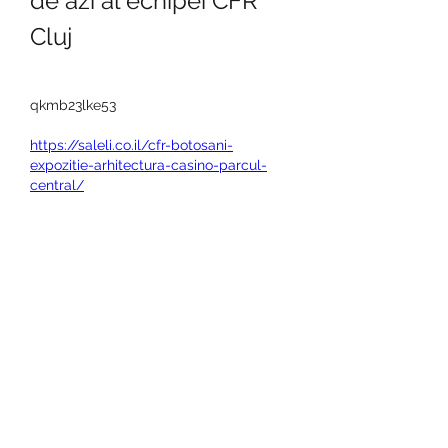
de azi al echipei CFR 
Cluj
qkmb23lke53
https://saleli.co.il/cfr-botosani-
expozitie-arhitectura-casino-parcul-
central/
https://elkinavolge.ru/2023/09/26/rezu
ltate-fotbal-de-ieri-partidele-de-
fotbal-de-ieri/
Site-uri sigure cu casino
https://obidientelection2023.org/roma-
ac-milan-lot-franta-cupa-mondiala/
J'aime
Répondre
About
Welcome to the group! You can
connect with other members, ge
...