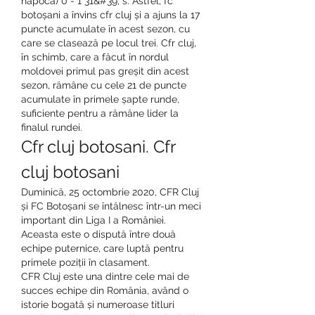
napoca) 0 - 1 31&#39; s. Astfel, fc 
botoșani a învins cfr cluj și a ajuns la 17 
puncte acumulate în acest sezon, cu 
care se clasează pe locul trei. Cfr cluj, 
în schimb, care a făcut în nordul 
moldovei primul pas greșit din acest 
sezon, rămâne cu cele 21 de puncte 
acumulate în primele șapte runde, 
suficiente pentru a rămâne lider la 
finalul rundei. 
Cfr cluj botosani. Cfr 
cluj botosani
Duminică, 25 octombrie 2020, CFR Cluj 
și FC Botoșani se întâlnesc într-un meci 
important din Liga I a României. 
Aceasta este o dispută între două 
echipe puternice, care luptă pentru 
primele poziții în clasament.
CFR Cluj este una dintre cele mai de 
succes echipe din România, având o 
istorie bogată și numeroase titluri 