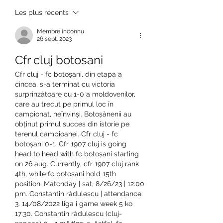
Les plus récents
Membre inconnu
26 sept. 2023
Cfr cluj botosani
Cfr cluj - fc botoșani, din etapa a 
cincea, s-a terminat cu victoria 
surprinzătoare cu 1-0 a moldovenilor, 
care au trecut pe primul loc în 
campionat, neînvinși. Botoșănenii au 
obținut primul succes din istorie pe 
terenul campioanei. Cfr cluj - fc 
botoșani 0-1. Cfr 1907 cluj is going 
head to head with fc botoșani starting 
on 26 aug. Currently, cfr 1907 cluj rank 
4th, while fc botoșani hold 15th 
position. Matchday | sat, 8/26/23 | 12:00 
pm. Constantin rădulescu | attendance: 
3. 14/08/2022 liga i game week 5 ko 
17:30. Constantin rădulescu (cluj-