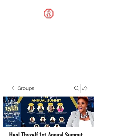
STOP OUR STIGMA
FOUNDATION INC.
Changing the world one
donation at a time
Groups
Heal Thyself 1st Annual Summit