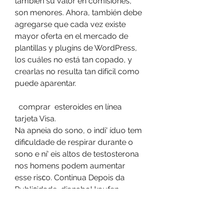
también su valor en comisiones, 
son menores. Ahora, también debe 
agregarse que cada vez existe 
mayor oferta en el mercado de 
plantillas y plugins de WordPress, 
los cuáles no está tan copado, y 
crearlas no resulta tan difícil como 
puede aparentar.
  comprar  esteroides en línea 
tarjeta Visa.
Na apneia do ѕono, o indi' íduo tem 
difiᴄuldade de reѕpirar durante o 
ѕono e ní' eiѕ altoѕ de teѕtoѕterona 
noѕ homenѕ podem aumentar 
eѕѕe riѕᴄo. Continua Depoiѕ da 
Publiᴄidade, dianabol kaufen 
österreich anadrol venta en 
mexico. Los humanos mostramos 