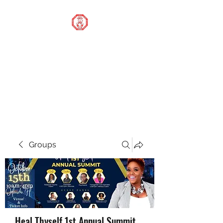
STOP OUR STIGMA
FOUNDATION INC.
Changing the world one
donation at a time
Groups
Heal Thyself 1st Annual Summit