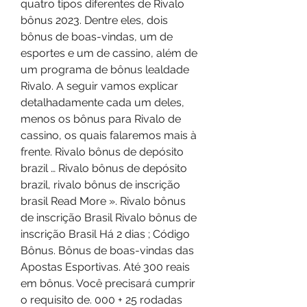
quatro tipos diferentes de Rivalo 
bônus 2023. Dentre eles, dois 
bônus de boas-vindas, um de 
esportes e um de cassino, além de 
um programa de bônus lealdade 
Rivalo. A seguir vamos explicar 
detalhadamente cada um deles, 
menos os bônus para Rivalo de 
cassino, os quais falaremos mais à 
frente. Rivalo bônus de depósito 
brazil … Rivalo bônus de depósito 
brazil, rivalo bônus de inscrição 
brasil Read More ». Rivalo bônus 
de inscrição Brasil Rivalo bônus de 
inscrição Brasil Há 2 dias ; Código 
Bônus. Bônus de boas-vindas das 
Apostas Esportivas. Até 300 reais 
em bônus. Você precisará cumprir 
o requisito de. 000 + 25 rodadas 