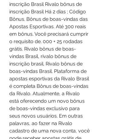
inscrição Brasil Rivalo bônus de 
inscrição Brasil Há 2 dias ; Código 
Bônus. Bônus de boas-vindas das 
Apostas Esportivas. Até 300 reais 
em bônus. Você precisará cumprir 
o requisito de. 000 + 25 rodadas 
grátis. Rivalo bônus de boas-
vindas Brasil, rivalo bônus de 
inscrição brasil. Rivalo bônus de 
boas-vindas Brasil. Plataforma de 
apostas esportivas da Rivalo Brasil 
é completa Bônus de boas-vindas 
da Rivalo. Atualmente, a Rivalo 
está oferecendo um novo bônus 
de boas-vindas exclusivo para 
seus novos usuários. Em outras 
palavras, ao fazer na Rivalo 
cadastro de uma nova conta, você 
pode receber apostas grátis de 