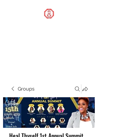
STOP OUR STIGMA
FOUNDATION INC.
Changing the world one
donation at a time
Groups
Heal Thyself 1st Annual Summit