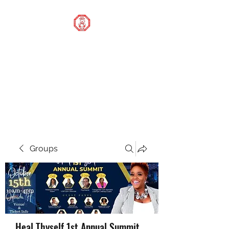
STOP OUR STIGMA
FOUNDATION INC.
Changing the world one
donation at a time
Groups
Heal Thyself 1st Annual Summit