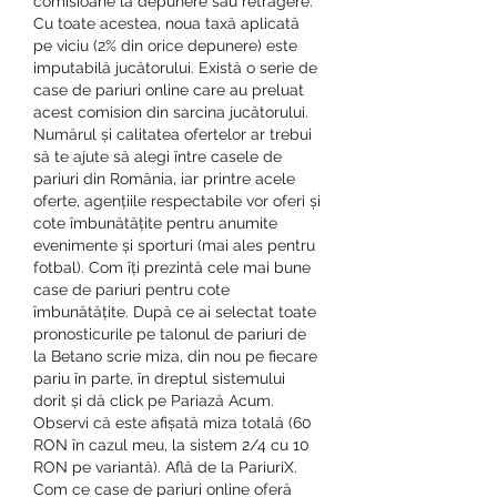
comisioane la depunere sau retragere. 
Cu toate acestea, noua taxă aplicată 
pe viciu (2% din orice depunere) este 
imputabilă jucătorului. Există o serie de 
case de pariuri online care au preluat 
acest comision din sarcina jucătorului. 
Numărul și calitatea ofertelor ar trebui 
să te ajute să alegi între casele de 
pariuri din România, iar printre acele 
oferte, agențiile respectabile vor oferi și 
cote îmbunătățite pentru anumite 
evenimente și sporturi (mai ales pentru 
fotbal). Com îți prezintă cele mai bune 
case de pariuri pentru cote 
îmbunătățite. După ce ai selectat toate 
pronosticurile pe talonul de pariuri de 
la Betano scrie miza, din nou pe fiecare 
pariu în parte, în dreptul sistemului 
dorit și dă click pe Pariază Acum. 
Observi că este afișată miza totală (60 
RON în cazul meu, la sistem 2/4 cu 10 
RON pe variantă). Află de la PariuriX. 
Com ce case de pariuri online oferă 