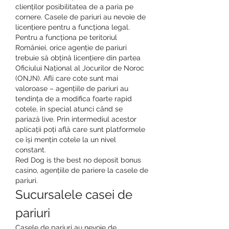
clienților posibilitatea de a paria pe 
cornere. Casele de pariuri au nevoie de 
licențiere pentru a funcționa legal. 
Pentru a funcționa pe teritoriul 
României, orice agenție de pariuri 
trebuie să obțină licențiere din partea 
Oficiului Național al Jocurilor de Noroc 
(ONJN). Afli care cote sunt mai 
valoroase – agențiile de pariuri au 
tendința de a modifica foarte rapid 
cotele, în special atunci când se 
pariază live. Prin intermediul acestor 
aplicații poți află care sunt platformele 
ce își mențin cotele la un nivel 
constant. 
Red Dog is the best no deposit bonus 
casino, agențiile de pariere la casele de 
pariuri.
Sucursalele casei de 
pariuri
Casele de pariuri au nevoie de 