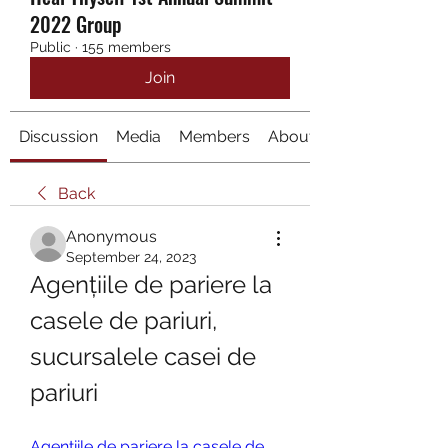
2022 Group
Public
·
155 members
Join
Discussion
Media
Members
About
Back
Anonymous
September 24, 2023
Agențiile de pariere la 
casele de pariuri, 
sucursalele casei de 
pariuri
Agențiile de pariere la casele de 