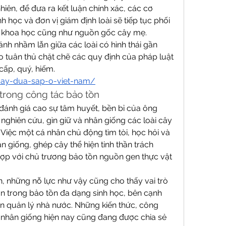
iên, để đưa ra kết luận chính xác, các cơ 
học và đơn vị giám định loài sẽ tiếp tục phối 
 khoa học cũng như nguồn gốc cây mẹ.
h nhầm lẫn giữa các loài có hình thái gần 
 tuân thủ chặt chẽ các quy định của pháp luật 
cấp, quý, hiếm.
cay-dua-sap-o-viet-nam/
trong công tác bảo tồn
ánh giá cao sự tâm huyết, bền bỉ của ông 
ghiên cứu, gìn giữ và nhân giống các loài cây 
iệc một cá nhân chủ động tìm tòi, học hỏi và 
giống, ghép cây thể hiện tinh thần trách 
ợp với chủ trương bảo tồn nguồn gen thực vật 
, những nỗ lực như vậy cũng cho thấy vai trò 
n trong bảo tồn đa dạng sinh học, bên cạnh 
n quản lý nhà nước. Những kiến thức, công 
 nhân giống hiện nay cũng đang được chia sẻ 