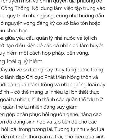
 vị chuyên môn và chính quyền địa phương để 
 Công Thống. Nội dung làm việc tập trung vào 
ẹ, quy trình nhân giống, cũng như hướng dẫn 
 có nguyện vọng đăng ký cơ sở bảo tồn hoặc 
ứu khoa học.
 giữa yêu cầu quản lý nhà nước và lợi ích 
i tạo điều kiện để các cá nhân có tâm huyết 
uý hiếm một cách hợp pháp, bền vững.
ng loài quý hiếm
đầy đủ về số lượng cây thủy tùng được trồng 
o lãnh đạo Chi cục Phát triển Nông thôn và 
ười dân quan tâm trồng và nhân giống loài cây 
nh – có thể mang lại nhiều lợi ích thiết thực 
goài tự nhiên, hình thành các quần thể “dự trữ 
ên quần thể tự nhiên đang suy giảm.
òn góp phần phục hồi nguồn gene, nâng cao 
n đa dạng sinh học và tạo tiền đề cho các 
ồi loài trong tương lai. Tương tự như việc lựa 
 rút ngắn thời gian ra trái, cho hiệu quả kinh 