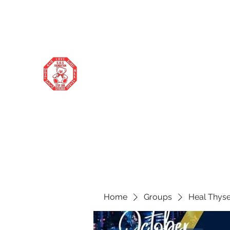
stopourstigma1969@gmail.com
706-877-5338
STOP OUR STIGMA FOUNDATION
Changing the world one donation at a
time
Home
Groups
Heal Thyse