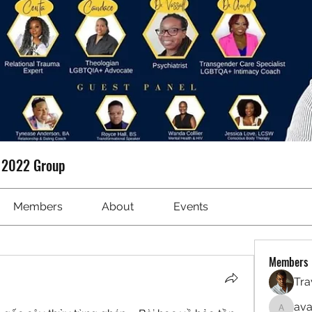
t 2022 Group
Members
About
Events
Members
Tra
ava
avanime