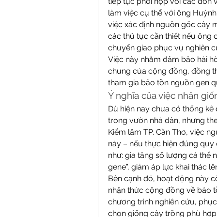
tiếp tục phối hợp với các đơn
làm việc cụ thể với ông Huỳnh
việc xác định nguồn gốc cây m
các thủ tục cần thiết nếu ông
chuyển giao phục vụ nghiên c
Việc này nhằm đảm bảo hài hòa
chung của cộng đồng, đồng thờ
tham gia bảo tồn nguồn gen q
Ý nghĩa của việc nhân giố
Dù hiện nay chưa có thống kê 
trong vườn nhà dân, nhưng the
Kiểm lâm TP. Cần Thơ, việc ng
này – nếu thực hiện đúng quy đị
như: gia tăng số lượng cá thể n
gene”, giảm áp lực khai thác l
Bên cạnh đó, hoạt động này c
nhận thức cộng đồng về bảo tồ
chương trình nghiên cứu, phục h
chọn giống cây trồng phù hợp để