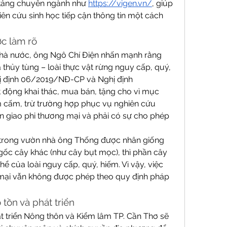
 tảng chuyên ngành như 
https://vigen.vn/
, giúp 
n cứu sinh học tiếp cận thông tin một cách 
ợc làm rõ
nhà nước, ông Ngô Chí Điện nhấn mạnh rằng 
thủy tùng – loài thực vật rừng nguy cấp, quý, 
 định 06/2019/NĐ-CP và Nghị định 
động khai thác, mua bán, tặng cho vì mục 
 cấm, trừ trường hợp phục vụ nghiên cứu 
 giao phi thương mại và phải có sự cho phép 
 trong vườn nhà ông Thống được nhân giống 
c cây khác (như cây bụt mọc), thì phần cây 
ể của loài nguy cấp, quý, hiếm. Vì vậy, việc 
mại vẫn không được phép theo quy định pháp 
tồn và phát triển
át triển Nông thôn và Kiểm lâm TP. Cần Thơ sẽ 