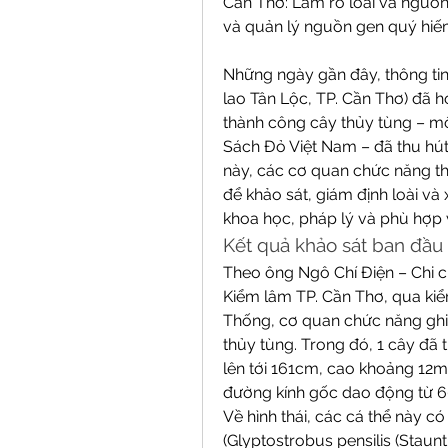
Cần Thơ: Làm rõ loài và nguồn
và quản lý nguồn gen quý hi
Những ngày gần đây, thông ti
lao Tân Lộc, TP. Cần Thơ) đã 
thành công cây thủy tùng – mộ
Sách Đỏ Việt Nam – đã thu hút
này, các cơ quan chức năng t
để khảo sát, giám định loài v
khoa học, pháp lý và phù hợp 
Kết quả khảo sát ban đầu 
Theo ông Ngô Chí Điện – Chi c
Kiểm lâm TP. Cần Thơ, qua kiể
Thống, cơ quan chức năng ghi 
thủy tùng. Trong đó, 1 cây đã
lên tới 161cm, cao khoảng 12m;
đường kính gốc dao động từ 6
Về hình thái, các cá thể này c
(Glyptostrobus pensilis (Staunt