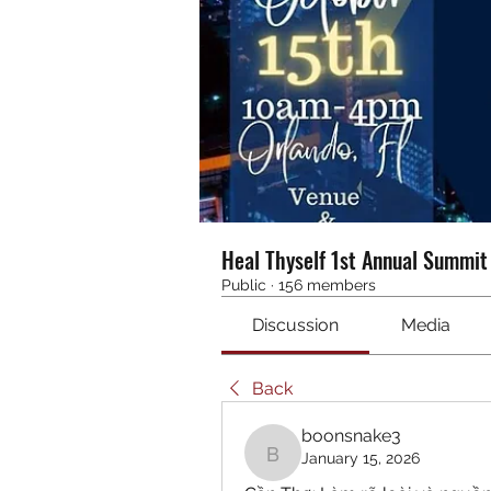
Heal Thyself 1st Annual Summi
Public
·
156 members
Discussion
Media
Back
boonsnake3
January 15, 2026
boonsnake3