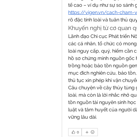
https://vigen.vn/cach-cham-
rõ đặc tính loài và tuân thủ qu
Khuyến nghị từ cơ quan q
Lãnh đạo Chi cục Phát triển N
các cá nhân, tổ chức có mong
loài nguy cấp, quý, hiếm cần ch
hồ sơ chứng minh nguồn gốc h
trồng hoặc bảo tồn nguồn gene 
mục đích nghiên cứu, bảo tồn,
thủ tục xin phép khi vận chuyể
Câu chuyện về cây thủy tùng g
loài, mà còn là lời nhắc nhở q
tồn nguồn tài nguyên sinh học
luật và tâm huyết của người d
vững lâu dài.
0