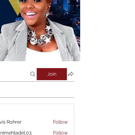
Join
vis Rohrer
Follow
nimehtadel.03
Follow
htadel.03