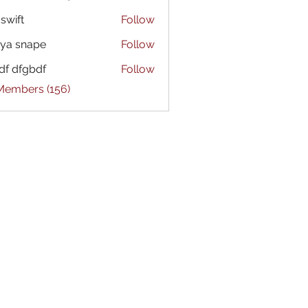
 swift
Follow
ya snape
Follow
df dfgbdf
Follow
 Members (156)