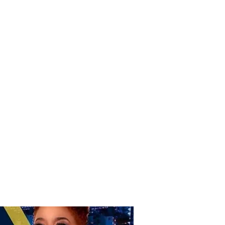
Donate
Home
Shop
Book Online
More