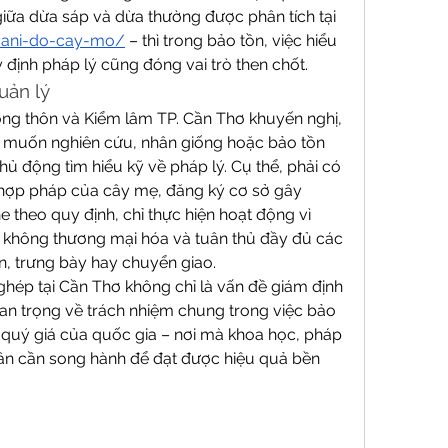
tế cao – ví dụ như sự so sánh giữa dừa sáp và dừa thường được phân tích tại 
vani-do-cay-mo/
 – thì trong bảo tồn, việc hiểu 
y định pháp lý cũng đóng vai trò then chốt.
uản lý
ông thôn và Kiểm lâm TP. Cần Thơ khuyến nghị, 
 muốn nghiên cứu, nhân giống hoặc bảo tồn 
ủ động tìm hiểu kỹ về pháp lý. Cụ thể, phải có 
ợp pháp của cây mẹ, đăng ký cơ sở gây 
theo quy định, chỉ thực hiện hoạt động vì 
 không thương mại hóa và tuân thủ đầy đủ các 
n, trưng bày hay chuyển giao.
hép tại Cần Thơ không chỉ là vấn đề giám định 
uan trọng về trách nhiệm chung trong việc bảo 
 quý giá của quốc gia – nơi mà khoa học, pháp 
ân cần song hành để đạt được hiệu quả bền 