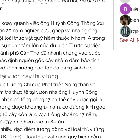
 gốc cây thủy tùng ghép – Bài học về bảo tồn 
ếm
niki
xen
n xoay quanh việc ông Huỳnh Công Thống (cù 
hơn 20 năm nghiên cứu, ghép và nhân giống 
rgs
t loài thực vật quý hiếm thuộc Nhóm IA trong 
See All
 sự quan tâm lớn của dư luận. Trước sự việc 
hành phố Cần Thơ đã nhanh chóng vào cuộc 
à xác định nguồn gốc cây nhằm đảm bảo tính 
với định hướng bảo tồn đa dạng sinh học.
tại vườn cây thủy tùng
ục trưởng Chi cục Phát triển Nông thôn và 
m tra thực tế tại vườn nhà ông Huỳnh Công 
nhận có tổng cộng 17 cá thể cây được gọi là 
 trồng được khoảng 19 năm, có đường kính gốc 
 16 cây còn lại được trồng khoảng 17 năm, 
0–75cm, chiều cao từ 8–10m.
ó nhiều đặc điểm tương đồng với loài thủy tùng 
.) K. Koch) – loài thực vật rừng quý hiếm nằm 