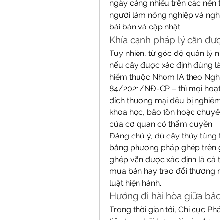
ngày càng nhiều trên các nền
người làm nông nghiệp và nghiê
bài bản và cập nhật.
Khía cạnh pháp lý cần đư
Tuy nhiên, từ góc độ quản lý 
nếu cây được xác định đúng là 
hiếm thuộc Nhóm IA theo Nghị
84/2021/NĐ-CP – thì mọi hoạt 
đích thương mại đều bị nghiêm
khoa học, bảo tồn hoặc chuyển
của cơ quan có thẩm quyền.
Đáng chú ý, dù cây thủy tùng
bằng phương pháp ghép trên gố
ghép vẫn được xác định là cá th
mua bán hay trao đổi thương 
luật hiện hành.
Hướng đi hài hòa giữa bảo 
Trong thời gian tới, Chi cục Ph