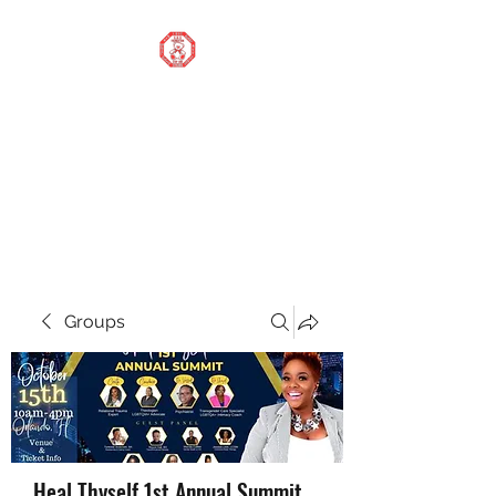
STOP OUR STIGMA
FOUNDATION INC.
Changing the world one
donation at a time
Groups
Heal Thyself 1st Annual Summit