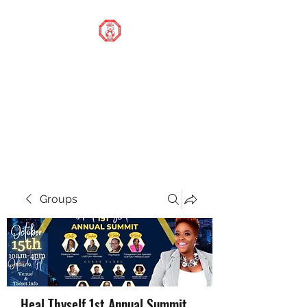
STOP OUR STIGMA
FOUNDATION INC.
Changing the world one
donation at a time
Groups
Heal Thyself 1st Annual Summit