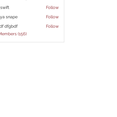
 swift
Follow
ya snape
Follow
df dfgbdf
Follow
 Members (156)