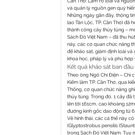
Cần Thơ: Làm rõ loài và nguồn
và quản lý nguồn gen quý hi
Những ngày gần đây, thông ti
lao Tân Lộc, TP. Cần Thơ) đã 
thành công cây thủy tùng – mộ
Sách Đỏ Việt Nam – đã thu hút
này, các cơ quan chức năng t
để khảo sát, giám định loài v
khoa học, pháp lý và phù hợp 
Kết quả khảo sát ban đầu 
Theo ông Ngô Chí Điện – Chi c
Kiểm lâm TP. Cần Thơ, qua kiể
Thống, cơ quan chức năng ghi 
thủy tùng. Trong đó, 1 cây đã
lên tới 161cm, cao khoảng 12m;
đường kính gốc dao động từ 6
Về hình thái, các cá thể này c
(Glyptostrobus pensilis (Staunt
trong Sách Đỏ Việt Nam. Tuy nh