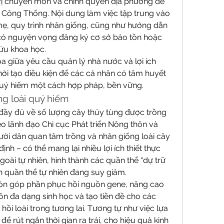
 vị chuyên môn và chính quyền địa phương để 
 Công Thống. Nội dung làm việc tập trung vào 
ẹ, quy trình nhân giống, cũng như hướng dẫn 
 có nguyện vọng đăng ký cơ sở bảo tồn hoặc 
ứu khoa học.
 giữa yêu cầu quản lý nhà nước và lợi ích 
i tạo điều kiện để các cá nhân có tâm huyết 
uý hiếm một cách hợp pháp, bền vững.
ng loài quý hiếm
đầy đủ về số lượng cây thủy tùng được trồng 
o lãnh đạo Chi cục Phát triển Nông thôn và 
ười dân quan tâm trồng và nhân giống loài cây 
nh – có thể mang lại nhiều lợi ích thiết thực 
goài tự nhiên, hình thành các quần thể “dự trữ 
ên quần thể tự nhiên đang suy giảm.
òn góp phần phục hồi nguồn gene, nâng cao 
n đa dạng sinh học và tạo tiền đề cho các 
ồi loài trong tương lai. Tương tự như việc lựa 
 rút ngắn thời gian ra trái, cho hiệu quả kinh 