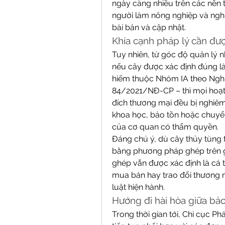
ngày càng nhiều trên các nền
người làm nông nghiệp và nghiê
bài bản và cập nhật.
Khía cạnh pháp lý cần đư
Tuy nhiên, từ góc độ quản lý 
nếu cây được xác định đúng là 
hiếm thuộc Nhóm IA theo Nghị
84/2021/NĐ-CP – thì mọi hoạt 
đích thương mại đều bị nghiêm
khoa học, bảo tồn hoặc chuyển
của cơ quan có thẩm quyền.
Đáng chú ý, dù cây thủy tùng
bằng phương pháp ghép trên gố
ghép vẫn được xác định là cá th
mua bán hay trao đổi thương 
luật hiện hành.
Hướng đi hài hòa giữa bảo 
Trong thời gian tới, Chi cục Ph