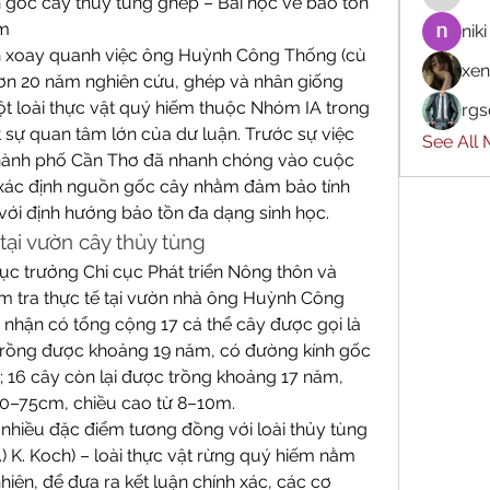
 gốc cây thủy tùng ghép – Bài học về bảo tồn 
ếm
niki
n xoay quanh việc ông Huỳnh Công Thống (cù 
xen
hơn 20 năm nghiên cứu, ghép và nhân giống 
t loài thực vật quý hiếm thuộc Nhóm IA trong 
rgs
 sự quan tâm lớn của dư luận. Trước sự việc 
See All
hành phố Cần Thơ đã nhanh chóng vào cuộc 
à xác định nguồn gốc cây nhằm đảm bảo tính 
với định hướng bảo tồn đa dạng sinh học.
tại vườn cây thủy tùng
ục trưởng Chi cục Phát triển Nông thôn và 
m tra thực tế tại vườn nhà ông Huỳnh Công 
nhận có tổng cộng 17 cá thể cây được gọi là 
 trồng được khoảng 19 năm, có đường kính gốc 
 16 cây còn lại được trồng khoảng 17 năm, 
0–75cm, chiều cao từ 8–10m.
ó nhiều đặc điểm tương đồng với loài thủy tùng 
.) K. Koch) – loài thực vật rừng quý hiếm nằm 
iên, để đưa ra kết luận chính xác, các cơ 