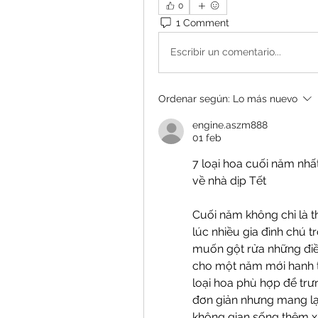
0
1 Comment
Escribir un comentario...
Ordenar según:
Lo más nuevo
engine.aszm888
01 feb
7 loại hoa cuối năm nhất
về nhà dịp Tết
Cuối năm không chỉ là t
lúc nhiều gia đình chú 
muốn gột rửa những đi
cho một năm mới hanh t
loại hoa phù hợp để trư
đơn giản nhưng mang lại 
không gian sống thêm xa