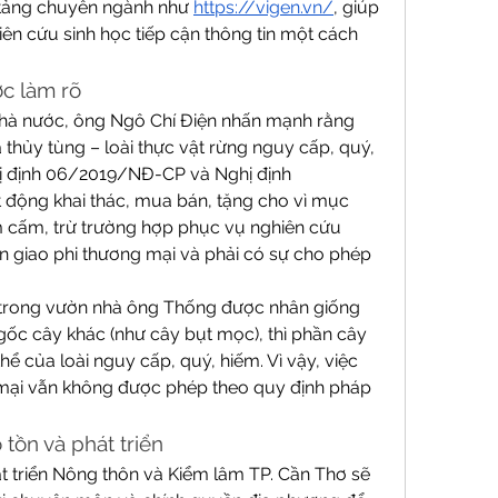
 tảng chuyên ngành như 
https://vigen.vn/
, giúp 
n cứu sinh học tiếp cận thông tin một cách 
ợc làm rõ
nhà nước, ông Ngô Chí Điện nhấn mạnh rằng 
thủy tùng – loài thực vật rừng nguy cấp, quý, 
 định 06/2019/NĐ-CP và Nghị định 
động khai thác, mua bán, tặng cho vì mục 
 cấm, trừ trường hợp phục vụ nghiên cứu 
 giao phi thương mại và phải có sự cho phép 
 trong vườn nhà ông Thống được nhân giống 
c cây khác (như cây bụt mọc), thì phần cây 
ể của loài nguy cấp, quý, hiếm. Vì vậy, việc 
mại vẫn không được phép theo quy định pháp 
tồn và phát triển
át triển Nông thôn và Kiểm lâm TP. Cần Thơ sẽ 