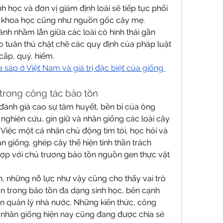
học và đơn vị giám định loài sẽ tiếp tục phối 
 khoa học cũng như nguồn gốc cây mẹ.
h nhầm lẫn giữa các loài có hình thái gần 
 tuân thủ chặt chẽ các quy định của pháp luật 
cấp, quý, hiếm.
áp ở Việt Nam và giá trị đặc biệt của giống 
trong công tác bảo tồn
ánh giá cao sự tâm huyết, bền bỉ của ông 
ghiên cứu, gìn giữ và nhân giống các loài cây 
iệc một cá nhân chủ động tìm tòi, học hỏi và 
giống, ghép cây thể hiện tinh thần trách 
ợp với chủ trương bảo tồn nguồn gen thực vật 
, những nỗ lực như vậy cũng cho thấy vai trò 
n trong bảo tồn đa dạng sinh học, bên cạnh 
n quản lý nhà nước. Những kiến thức, công 
 nhân giống hiện nay cũng đang được chia sẻ 