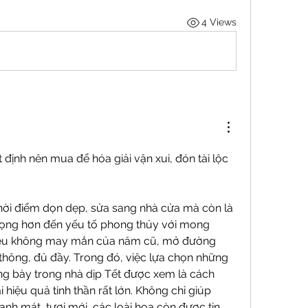
4 Views
 định nên mua để hóa giải vận xui, đón tài lộc 
hời điểm dọn dẹp, sửa sang nhà cửa mà còn là 
trọng hơn đến yếu tố phong thủy với mong 
ều không may mắn của năm cũ, mở đường 
hông, đủ đầy. Trong đó, việc lựa chọn những 
ng bày trong nhà dịp Tết được xem là cách 
hiệu quả tinh thần rất lớn. Không chỉ giúp 
nh mát, tươi mới, các loài hoa còn được tin 