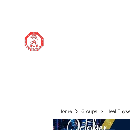
stopourstigma1969@gmail.com
706-877-5338
STOP OUR STIGMA FOUNDATION
Changing the world one donation at a
time
Home
Groups
Heal Thyse