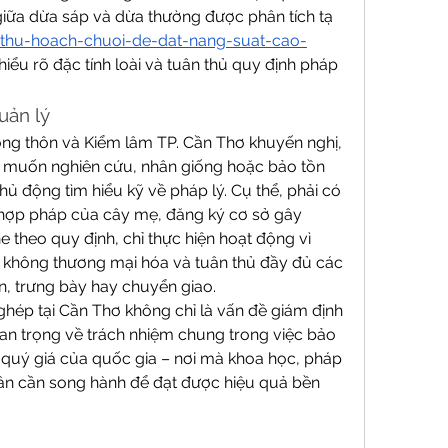
giữa dừa sáp và dừa thường được phân tích tạ 
-thu-hoach-chuoi-de-dat-nang-suat-cao-
 hiểu rõ đặc tính loài và tuân thủ quy định pháp 
uản lý
ông thôn và Kiểm lâm TP. Cần Thơ khuyến nghị, 
 muốn nghiên cứu, nhân giống hoặc bảo tồn 
ủ động tìm hiểu kỹ về pháp lý. Cụ thể, phải có 
ợp pháp của cây mẹ, đăng ký cơ sở gây 
theo quy định, chỉ thực hiện hoạt động vì 
 không thương mại hóa và tuân thủ đầy đủ các 
n, trưng bày hay chuyển giao.
hép tại Cần Thơ không chỉ là vấn đề giám định 
uan trọng về trách nhiệm chung trong việc bảo 
 quý giá của quốc gia – nơi mà khoa học, pháp 
ân cần song hành để đạt được hiệu quả bền 