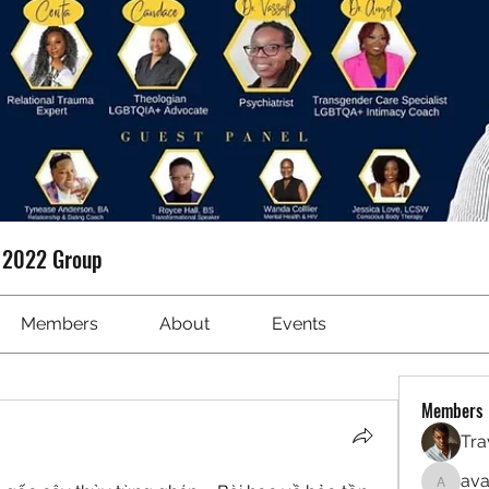
t 2022 Group
Members
About
Events
Members
Tra
ava
avanime