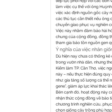
tiếp tục phối hợp với các đơn
làm việc cụ thể với ông Huỳnh
việc xác định nguồn gốc cây m
các thủ tục cần thiết nếu ông
chuyển giao phục vụ nghiên c
Việc này nhằm đảm bảo hài hòa
chung của cộng đồng, đồng thờ
tham gia bảo tồn nguồn gen q
Ý nghĩa của việc nhân giố
Dù hiện nay chưa có thống kê 
trong vườn nhà dân, nhưng the
Kiểm lâm TP. Cần Thơ, việc ng
này – nếu thực hiện đúng quy đị
như: gia tăng số lượng cá thể n
gene”, giảm áp lực khai thác l
Bên cạnh đó, hoạt động này c
nhận thức cộng đồng về bảo tồ
chương trình nghiên cứu, phục h
chọn giống cây trồng phù hợp để