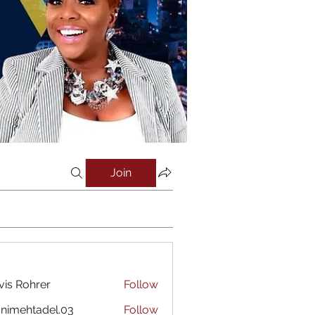
Join
vis Rohrer
Follow
nimehtadel.03
Follow
htadel.03