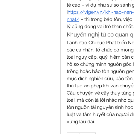
tế cao – ví dụ như sự so sánh 
i
https://
vigen.vn/khi-nao-nen
nhat/
 – thì trong bảo tồn, việc
lý cũng đóng vai trò then chốt.
Khuyến nghị từ cơ quan q
Lãnh đạo Chi cục Phát triển N
các cá nhân, tổ chức có mong
loài nguy cấp, quý, hiếm cần ch
hồ sơ chứng minh nguồn gốc h
trồng hoặc bảo tồn nguồn gene 
mục đích nghiên cứu, bảo tồn,
thủ tục xin phép khi vận chuyể
Câu chuyện về cây thủy tùng g
loài, mà còn là lời nhắc nhở q
tồn nguồn tài nguyên sinh học
luật và tâm huyết của người d
vững lâu dài.