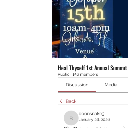
Heal Thyself 1st Annual Summi
Public
·
156 members
Discussion
Media
Back
boonsnake3
January 26, 2026
boonsnake3