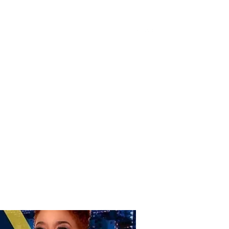
Donate
Home
Shop
Book Online
More