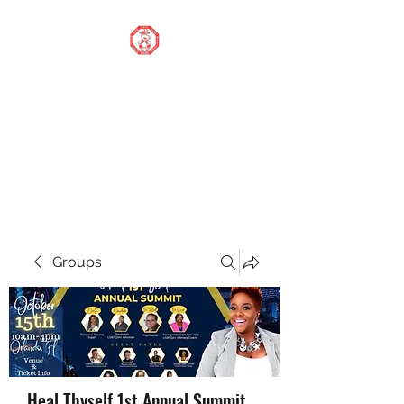
STOP OUR STIGMA
FOUNDATION INC.
Changing the world one
donation at a time
Groups
Heal Thyself 1st Annual Summit