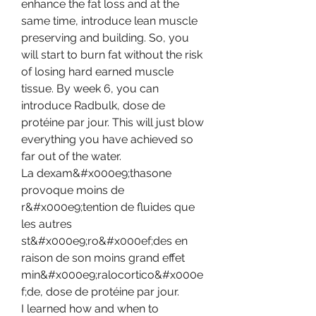
enhance the fat loss and at the 
same time, introduce lean muscle 
preserving and building. So, you 
will start to burn fat without the risk 
of losing hard earned muscle 
tissue. By week 6, you can 
introduce Radbulk, dose de 
protéine par jour. This will just blow 
everything you have achieved so 
far out of the water.
La dexam&#x000e9;thasone 
provoque moins de 
r&#x000e9;tention de fluides que 
les autres 
st&#x000e9;ro&#x000ef;des en 
raison de son moins grand effet 
min&#x000e9;ralocortico&#x000e
f;de, dose de protéine par jour.
I learned how and when to 