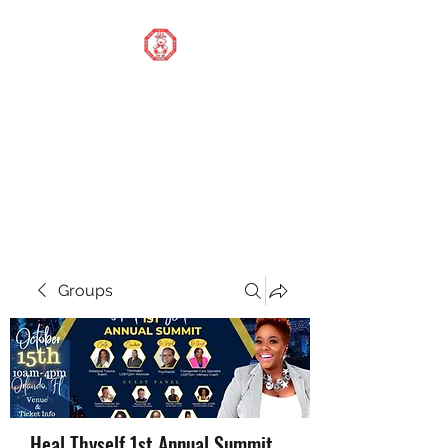
STOP OUR STIGMA
FOUNDATION INC.
Changing the world one
donation at a time
Groups
Heal Thyself 1st Annual Summit